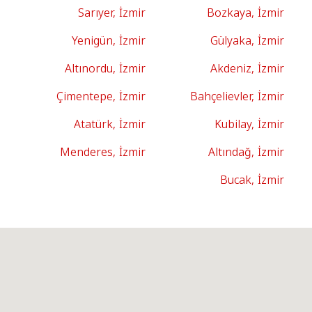
Sarıyer, İzmir
Bozkaya, İzmir
Yenigün, İzmir
Gülyaka, İzmir
Altınordu, İzmir
Akdeniz, İzmir
Çimentepe, İzmir
Bahçelievler, İzmir
Atatürk, İzmir
Kubilay, İzmir
Menderes, İzmir
Altındağ, İzmir
Bucak, İzmir