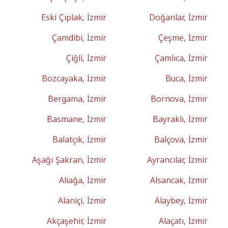
Eski Çıplak, İzmir
Doğanlar, İzmir
Çamdibi, İzmir
Çeşme, İzmir
Çiğli, İzmir
Çamlıca, İzmir
Bozcayaka, İzmir
Buca, İzmir
Bergama, İzmir
Bornova, İzmir
Basmane, İzmir
Bayraklı, İzmir
Balatçık, İzmir
Balçova, İzmir
Aşağı Şakran, İzmir
Ayrancılar, İzmir
Aliağa, İzmir
Alsancak, İzmir
Alaniçi, İzmir
Alaybey, İzmir
Akçaşehir, İzmir
Alaçatı, İzmir