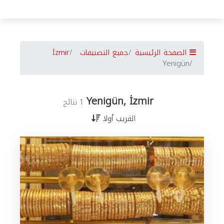
الصفحة الرئيسية
جميع التصنيفات
İzmir
Yenigün
Yenigün, İzmir
1 نتائج
القريب أولا
جميع
الأعمال
في
İzmir
حسب
المدن