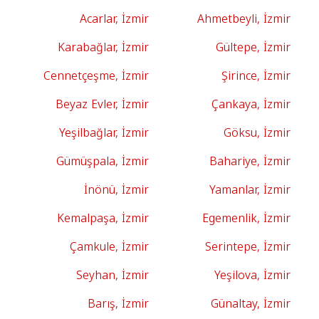
Acarlar, İzmir
Ahmetbeyli, İzmir
Karabağlar, İzmir
Gültepe, İzmir
Cennetçeşme, İzmir
Şirince, İzmir
Beyaz Evler, İzmir
Çankaya, İzmir
Yeşilbağlar, İzmir
Göksu, İzmir
Gümüşpala, İzmir
Bahariye, İzmir
İnönü, İzmir
Yamanlar, İzmir
Kemalpaşa, İzmir
Egemenlik, İzmir
Çamkule, İzmir
Serintepe, İzmir
Seyhan, İzmir
Yeşilova, İzmir
Barış, İzmir
Günaltay, İzmir