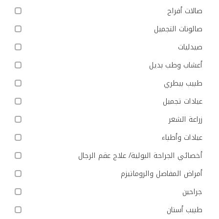
صالات أفراح
صالونات التجميل
صيدليات
أعشاب وطب بديل
طبيب بيطري
عيادات تجميل
زراعة الشعر
عيادات وأطباء
أخصائي الجراحة البولية/ علاج عقم الرجال
أمراض المفاصل والروماتيزم
جراحين
طبيب أسنان