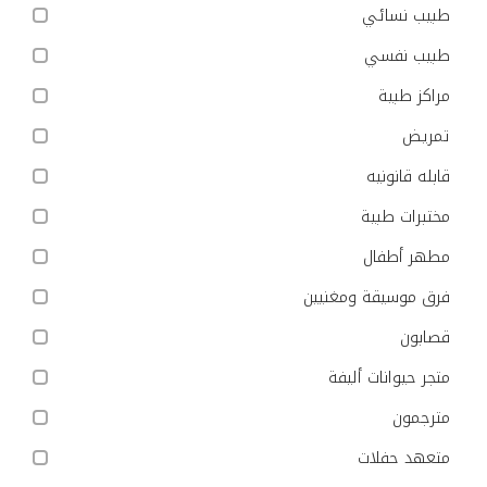
طبيب نسائي
طبيب نفسي
مراكز طبية
تمريض
قابله قانونيه
مختبرات طبية
مطهر أطفال
فرق موسيقة ومغنيين
قصابون
متجر حيوانات أليفة
مترجمون
متعهد حفلات