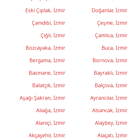
Eski Çıplak, İzmir
Doğanlar, İzmir
Çamdibi, İzmir
Çeşme, İzmir
Çiğli, İzmir
Çamlıca, İzmir
Bozcayaka, İzmir
Buca, İzmir
Bergama, İzmir
Bornova, İzmir
Basmane, İzmir
Bayraklı, İzmir
Balatçık, İzmir
Balçova, İzmir
Aşağı Şakran, İzmir
Ayrancılar, İzmir
Aliağa, İzmir
Alsancak, İzmir
Alaniçi, İzmir
Alaybey, İzmir
Akçaşehir, İzmir
Alaçatı, İzmir