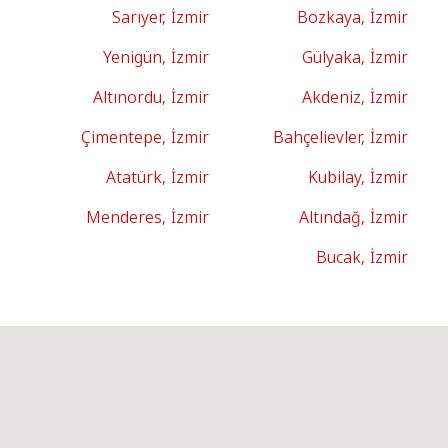
Sarıyer, İzmir
Bozkaya, İzmir
Yenigün, İzmir
Gülyaka, İzmir
Altınordu, İzmir
Akdeniz, İzmir
Çimentepe, İzmir
Bahçelievler, İzmir
Atatürk, İzmir
Kubilay, İzmir
Menderes, İzmir
Altındağ, İzmir
Bucak, İzmir