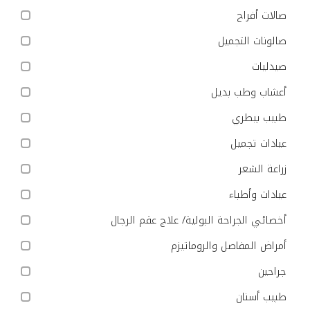
صالات أفراح
صالونات التجميل
صيدليات
أعشاب وطب بديل
طبيب بيطري
عيادات تجميل
زراعة الشعر
عيادات وأطباء
أخصائي الجراحة البولية/ علاج عقم الرجال
أمراض المفاصل والروماتيزم
جراحين
طبيب أسنان