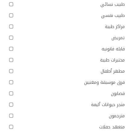
طبيب نسائي
طبيب نفسي
مراكز طبية
تمريض
قابله قانونيه
مختبرات طبية
مطهر أطفال
فرق موسيقة ومغنيين
قصابون
متجر حيوانات أليفة
مترجمون
متعهد حفلات