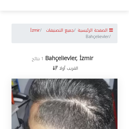
الصفحة الرئيسية
جميع التصنيفات
İzmir
Bahçelievler
Bahçelievler, İzmir
1 نتائج
القريب أولا
جميع
الأعمال
في
İzmir
حسب
المدن