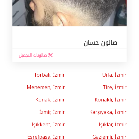
صالون حسان
صالونات التجميل
Torbalı, İzmir
Urla, İzmir
Menemen, İzmir
Tire, İzmir
Konak, İzmir
Konaklı, İzmir
İzmir, İzmir
Karşıyaka, İzmir
Işıkkent, İzmir
Işıklar, İzmir
Eşrefpaşa, İzmir
Gaziemir, İzmir