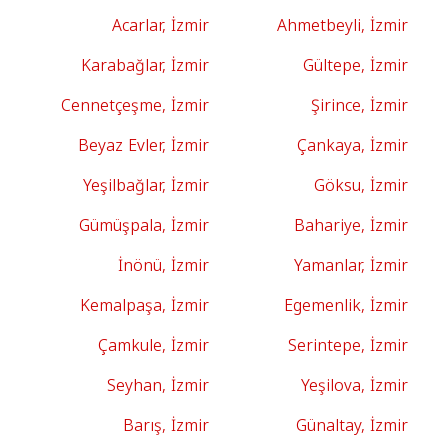
Acarlar, İzmir
Ahmetbeyli, İzmir
Karabağlar, İzmir
Gültepe, İzmir
Cennetçeşme, İzmir
Şirince, İzmir
Beyaz Evler, İzmir
Çankaya, İzmir
Yeşilbağlar, İzmir
Göksu, İzmir
Gümüşpala, İzmir
Bahariye, İzmir
İnönü, İzmir
Yamanlar, İzmir
Kemalpaşa, İzmir
Egemenlik, İzmir
Çamkule, İzmir
Serintepe, İzmir
Seyhan, İzmir
Yeşilova, İzmir
Barış, İzmir
Günaltay, İzmir