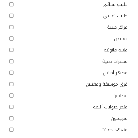
طبيب نسائي
طبيب نفسي
مراكز طبية
تمريض
قابله قانونيه
مختبرات طبية
مطهر أطفال
فرق موسيقة ومغنيين
قصابون
متجر حيوانات أليفة
مترجمون
متعهد حفلات