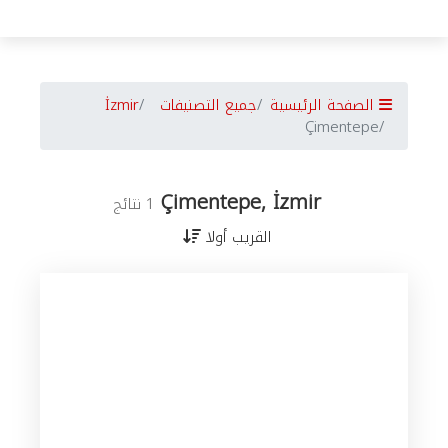
الصفحة الرئيسية
جميع التصنيفات
İzmir
Çimentepe
Çimentepe, İzmir
1 نتائج
القريب أولا
جميع
الأعمال
في
İzmir
حسب
المدن