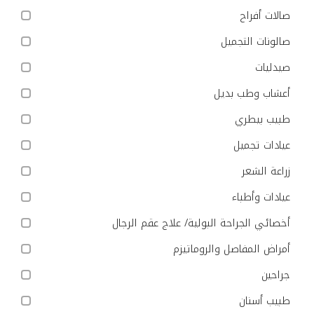
صالات أفراح
صالونات التجميل
صيدليات
أعشاب وطب بديل
طبيب بيطري
عيادات تجميل
زراعة الشعر
عيادات وأطباء
أخصائي الجراحة البولية/ علاج عقم الرجال
أمراض المفاصل والروماتيزم
جراحين
طبيب أسنان