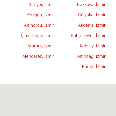
Sarıyer, İzmir
Bozkaya, İzmir
Yenigün, İzmir
Gülyaka, İzmir
Altınordu, İzmir
Akdeniz, İzmir
Çimentepe, İzmir
Bahçelievler, İzmir
Atatürk, İzmir
Kubilay, İzmir
Menderes, İzmir
Altındağ, İzmir
Bucak, İzmir