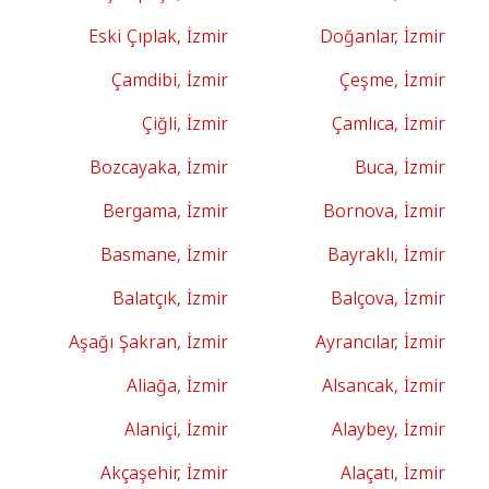
Eski Çıplak, İzmir
Doğanlar, İzmir
Çamdibi, İzmir
Çeşme, İzmir
Çiğli, İzmir
Çamlıca, İzmir
Bozcayaka, İzmir
Buca, İzmir
Bergama, İzmir
Bornova, İzmir
Basmane, İzmir
Bayraklı, İzmir
Balatçık, İzmir
Balçova, İzmir
Aşağı Şakran, İzmir
Ayrancılar, İzmir
Aliağa, İzmir
Alsancak, İzmir
Alaniçi, İzmir
Alaybey, İzmir
Akçaşehir, İzmir
Alaçatı, İzmir