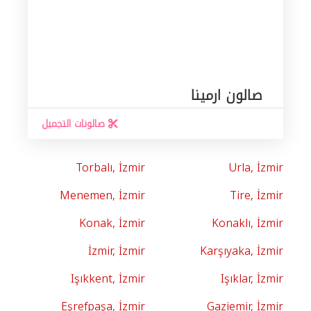
صالون ارمينا
صالونات التجميل
Torbalı, İzmir
Urla, İzmir
Menemen, İzmir
Tire, İzmir
Konak, İzmir
Konaklı, İzmir
İzmir, İzmir
Karşıyaka, İzmir
Işıkkent, İzmir
Işıklar, İzmir
Eşrefpaşa, İzmir
Gaziemir, İzmir