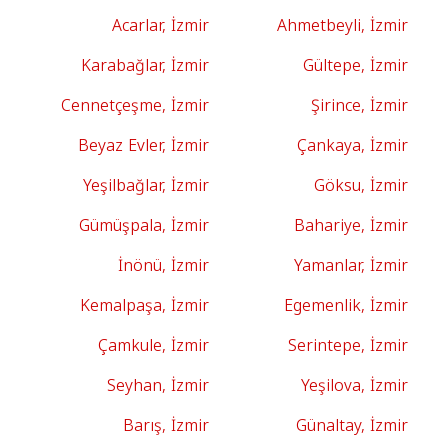
Acarlar, İzmir
Ahmetbeyli, İzmir
Karabağlar, İzmir
Gültepe, İzmir
Cennetçeşme, İzmir
Şirince, İzmir
Beyaz Evler, İzmir
Çankaya, İzmir
Yeşilbağlar, İzmir
Göksu, İzmir
Gümüşpala, İzmir
Bahariye, İzmir
İnönü, İzmir
Yamanlar, İzmir
Kemalpaşa, İzmir
Egemenlik, İzmir
Çamkule, İzmir
Serintepe, İzmir
Seyhan, İzmir
Yeşilova, İzmir
Barış, İzmir
Günaltay, İzmir