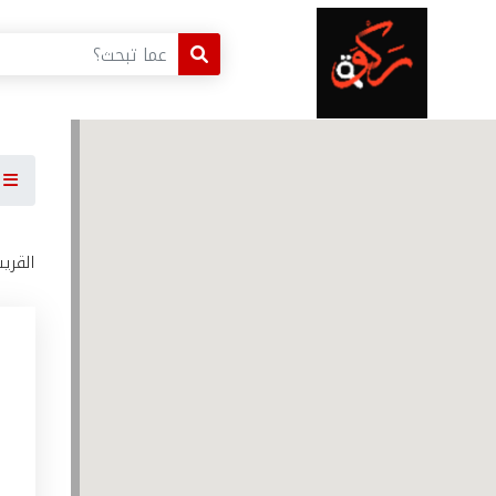
ا
القري