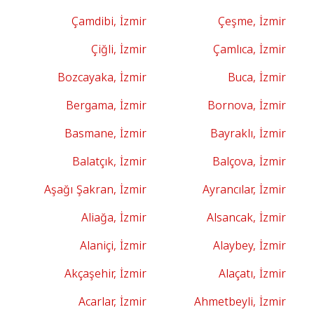
Çamdibi, İzmir
Çeşme, İzmir
Çiğli, İzmir
Çamlıca, İzmir
Bozcayaka, İzmir
Buca, İzmir
Bergama, İzmir
Bornova, İzmir
Basmane, İzmir
Bayraklı, İzmir
Balatçık, İzmir
Balçova, İzmir
Aşağı Şakran, İzmir
Ayrancılar, İzmir
Aliağa, İzmir
Alsancak, İzmir
Alaniçi, İzmir
Alaybey, İzmir
Akçaşehir, İzmir
Alaçatı, İzmir
Acarlar, İzmir
Ahmetbeyli, İzmir