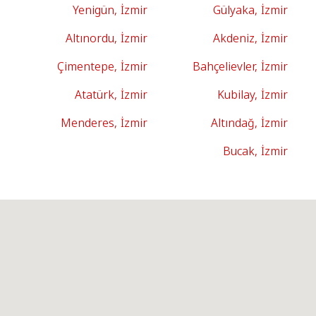
Yenigün, İzmir
Gülyaka, İzmir
Altınordu, İzmir
Akdeniz, İzmir
Çimentepe, İzmir
Bahçelievler, İzmir
Atatürk, İzmir
Kubilay, İzmir
Menderes, İzmir
Altındağ, İzmir
Bucak, İzmir