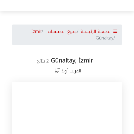
الصفحة الرئيسية
جميع التصنيفات
İzmir
Günaltay
Günaltay, İzmir
2 نتائج
القريب أولا
جميع
الأعمال
في
İzmir
حسب
المدن