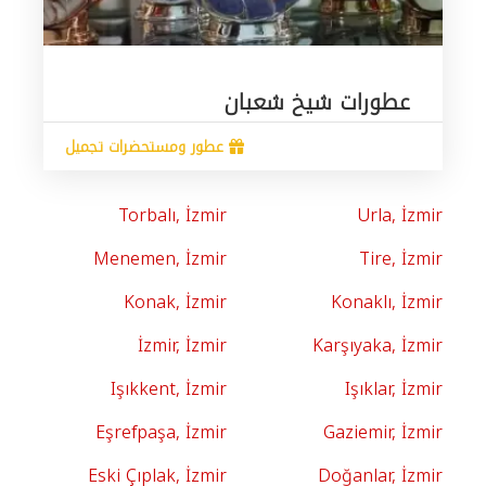
عطورات شيخ شعبان
عطور ومستحضرات تجميل
Torbalı, İzmir
Urla, İzmir
Menemen, İzmir
Tire, İzmir
Konak, İzmir
Konaklı, İzmir
İzmir, İzmir
Karşıyaka, İzmir
Işıkkent, İzmir
Işıklar, İzmir
Eşrefpaşa, İzmir
Gaziemir, İzmir
Eski Çıplak, İzmir
Doğanlar, İzmir