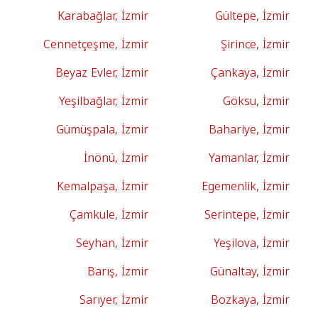
Karabağlar, İzmir
Gültepe, İzmir
Cennetçeşme, İzmir
Şirince, İzmir
Beyaz Evler, İzmir
Çankaya, İzmir
Yeşilbağlar, İzmir
Göksu, İzmir
Gümüşpala, İzmir
Bahariye, İzmir
İnönü, İzmir
Yamanlar, İzmir
Kemalpaşa, İzmir
Egemenlik, İzmir
Çamkule, İzmir
Serintepe, İzmir
Seyhan, İzmir
Yeşilova, İzmir
Barış, İzmir
Günaltay, İzmir
Sarıyer, İzmir
Bozkaya, İzmir