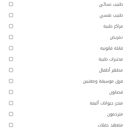
طبيب نسائي
طبيب نفسي
مراكز طبية
تمريض
قابله قانونيه
مختبرات طبية
مطهر أطفال
فرق موسيقة ومغنيين
قصابون
متجر حيوانات أليفة
مترجمون
متعهد حفلات