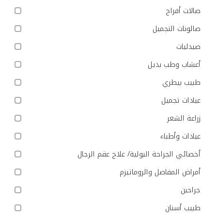
صالات أفراح
صالونات التجميل
صيدليات
أعشاب وطب بديل
طبيب بيطري
عيادات تجميل
زراعة الشعر
عيادات وأطباء
أخصائي الجراحة البولية/ علاج عقم الرجال
أمراض المفاصل والروماتيزم
جراحين
طبيب أسنان