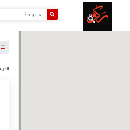
ا
القري