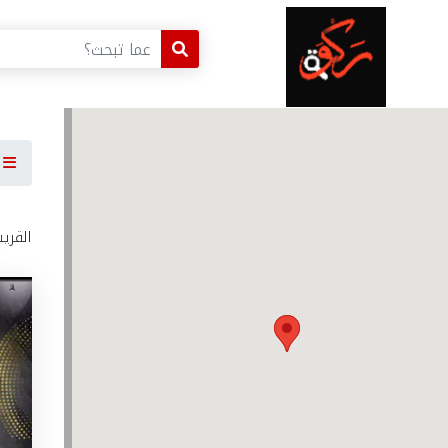
ا
القري