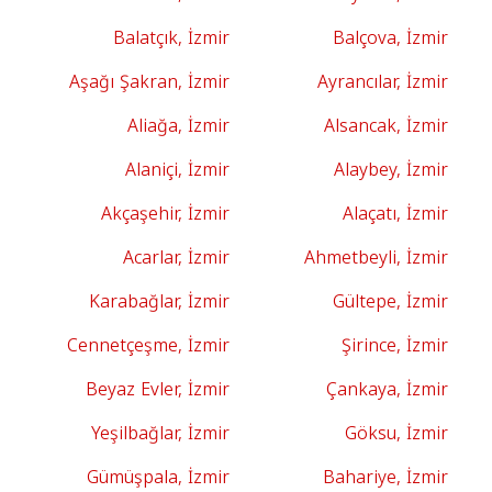
Balatçık, İzmir
Balçova, İzmir
Aşağı Şakran, İzmir
Ayrancılar, İzmir
Aliağa, İzmir
Alsancak, İzmir
Alaniçi, İzmir
Alaybey, İzmir
Akçaşehir, İzmir
Alaçatı, İzmir
Acarlar, İzmir
Ahmetbeyli, İzmir
Karabağlar, İzmir
Gültepe, İzmir
Cennetçeşme, İzmir
Şirince, İzmir
Beyaz Evler, İzmir
Çankaya, İzmir
Yeşilbağlar, İzmir
Göksu, İzmir
Gümüşpala, İzmir
Bahariye, İzmir