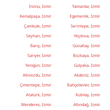
İnönü, İzmir
Yamanlar, İzmir
Kemalpaşa, İzmir
Egemenlik, İzmir
Çamkule, İzmir
Serintepe, İzmir
Seyhan, İzmir
Yeşilova, İzmir
Barış, İzmir
Günaltay, İzmir
Sarıyer, İzmir
Bozkaya, İzmir
Yenigün, İzmir
Gülyaka, İzmir
Altınordu, İzmir
Akdeniz, İzmir
Çimentepe, İzmir
Bahçelievler, İzmir
Atatürk, İzmir
Kubilay, İzmir
Menderes, İzmir
Altındağ, İzmir