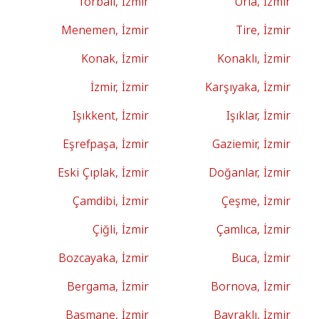
Torbalı, İzmir
Urla, İzmir
Menemen, İzmir
Tire, İzmir
Konak, İzmir
Konaklı, İzmir
İzmir, İzmir
Karşıyaka, İzmir
Işıkkent, İzmir
Işıklar, İzmir
Eşrefpaşa, İzmir
Gaziemir, İzmir
Eski Çıplak, İzmir
Doğanlar, İzmir
Çamdibi, İzmir
Çeşme, İzmir
Çiğli, İzmir
Çamlıca, İzmir
Bozcayaka, İzmir
Buca, İzmir
Bergama, İzmir
Bornova, İzmir
Basmane, İzmir
Bayraklı, İzmir