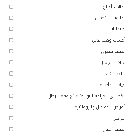
صالات أفراح
صالونات التجميل
صيدليات
أعشاب وطب بديل
طبيب بيطري
عيادات تجميل
زراعة الشعر
عيادات وأطباء
أخصائي الجراحة البولية/ علاج عقم الرجال
أمراض المفاصل والروماتيزم
جراحين
طبيب أسنان