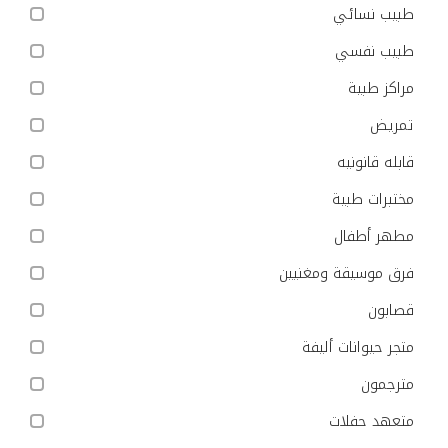
طبيب نسائي
طبيب نفسي
مراكز طبية
تمريض
قابله قانونيه
مختبرات طبية
مطهر أطفال
فرق موسيقة ومغنيين
قصابون
متجر حيوانات أليفة
مترجمون
متعهد حفلات