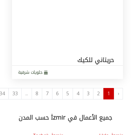
حريتاني للكيك
حلويات شرقية
34
33
...
8
7
6
5
4
3
2
1
‹
جميع الأعمال في İzmir حسب المدن