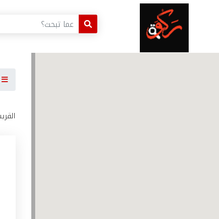
ا
القري