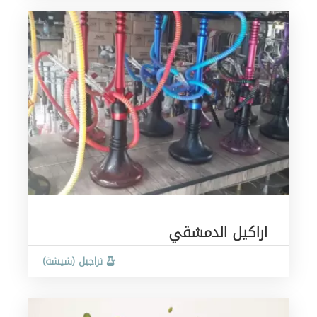
اراكيل الدمشقي
نراجيل (شيشة)