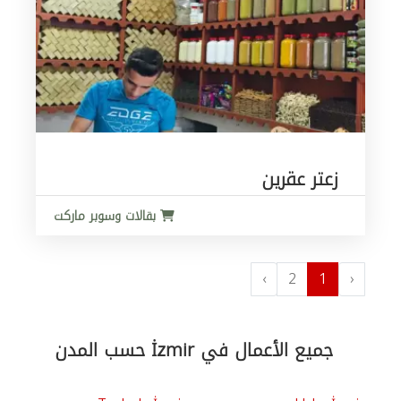
زعتر عقرين
بقالات وسوبر ماركت
›
2
1
‹
جميع الأعمال في İzmir حسب المدن