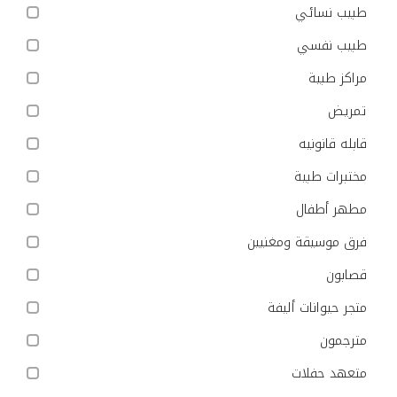
طبيب نسائي
طبيب نفسي
مراكز طبية
تمريض
قابله قانونيه
مختبرات طبية
مطهر أطفال
فرق موسيقة ومغنيين
قصابون
متجر حيوانات أليفة
مترجمون
متعهد حفلات