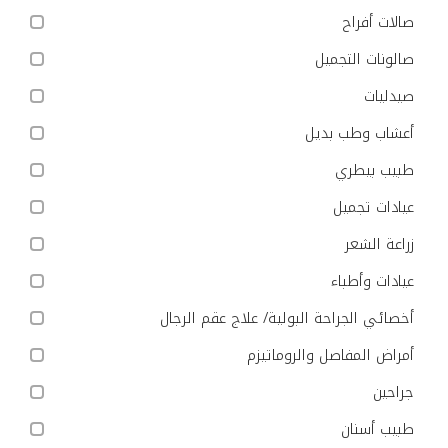
صالات أفراح
صالونات التجميل
صيدليات
أعشاب وطب بديل
طبيب بيطري
عيادات تجميل
زراعة الشعر
عيادات وأطباء
أخصائي الجراحة البولية/ علاج عقم الرجال
أمراض المفاصل والروماتيزم
جراحين
طبيب أسنان