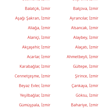
Balatçık, İzmir
Balçova, İzmir
Aşağı Şakran, İzmir
Ayrancılar, İzmir
Aliağa, İzmir
Alsancak, İzmir
Alaniçi, İzmir
Alaybey, İzmir
Akçaşehir, İzmir
Alaçatı, İzmir
Acarlar, İzmir
Ahmetbeyli, İzmir
Karabağlar, İzmir
Gültepe, İzmir
Cennetçeşme, İzmir
Şirince, İzmir
Beyaz Evler, İzmir
Çankaya, İzmir
Yeşilbağlar, İzmir
Göksu, İzmir
Gümüşpala, İzmir
Bahariye, İzmir