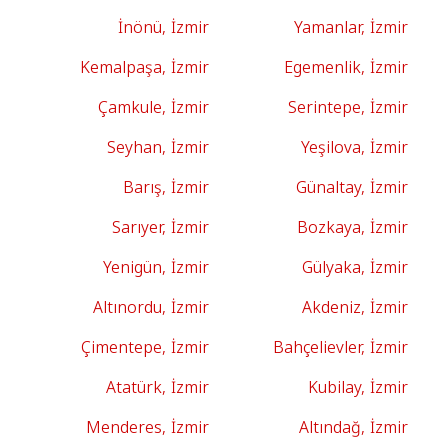
İnönü, İzmir
Yamanlar, İzmir
Kemalpaşa, İzmir
Egemenlik, İzmir
Çamkule, İzmir
Serintepe, İzmir
Seyhan, İzmir
Yeşilova, İzmir
Barış, İzmir
Günaltay, İzmir
Sarıyer, İzmir
Bozkaya, İzmir
Yenigün, İzmir
Gülyaka, İzmir
Altınordu, İzmir
Akdeniz, İzmir
Çimentepe, İzmir
Bahçelievler, İzmir
Atatürk, İzmir
Kubilay, İzmir
Menderes, İzmir
Altındağ, İzmir