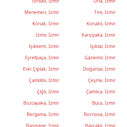
Torbalı, İzmir
Urla, İzmir
Menemen, İzmir
Tire, İzmir
Konak, İzmir
Konaklı, İzmir
İzmir, İzmir
Karşıyaka, İzmir
Işıkkent, İzmir
Işıklar, İzmir
Eşrefpaşa, İzmir
Gaziemir, İzmir
Eski Çıplak, İzmir
Doğanlar, İzmir
Çamdibi, İzmir
Çeşme, İzmir
Çiğli, İzmir
Çamlıca, İzmir
Bozcayaka, İzmir
Buca, İzmir
Bergama, İzmir
Bornova, İzmir
Basmane, İzmir
Bayraklı, İzmir