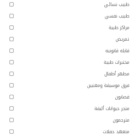
طبيب نسائي
طبيب نفسي
مراكز طبية
تمريض
قابله قانونيه
مختبرات طبية
مطهر أطفال
فرق موسيقة ومغنيين
قصابون
متجر حيوانات أليفة
مترجمون
متعهد حفلات