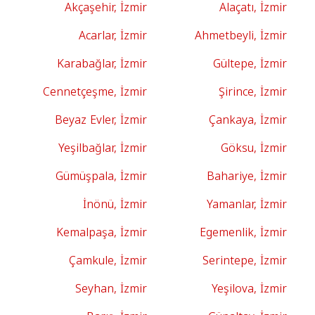
Akçaşehir, İzmir
Alaçatı, İzmir
Acarlar, İzmir
Ahmetbeyli, İzmir
Karabağlar, İzmir
Gültepe, İzmir
Cennetçeşme, İzmir
Şirince, İzmir
Beyaz Evler, İzmir
Çankaya, İzmir
Yeşilbağlar, İzmir
Göksu, İzmir
Gümüşpala, İzmir
Bahariye, İzmir
İnönü, İzmir
Yamanlar, İzmir
Kemalpaşa, İzmir
Egemenlik, İzmir
Çamkule, İzmir
Serintepe, İzmir
Seyhan, İzmir
Yeşilova, İzmir