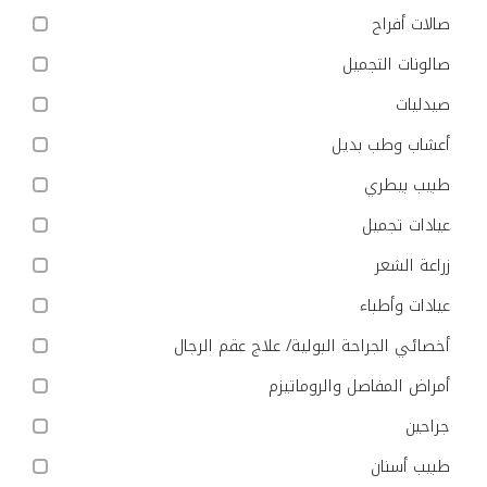
صالات أفراح
صالونات التجميل
صيدليات
أعشاب وطب بديل
طبيب بيطري
عيادات تجميل
زراعة الشعر
عيادات وأطباء
أخصائي الجراحة البولية/ علاج عقم الرجال
أمراض المفاصل والروماتيزم
جراحين
طبيب أسنان