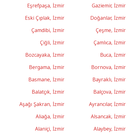
Eşrefpaşa, İzmir
Gaziemir, İzmir
Eski Çıplak, İzmir
Doğanlar, İzmir
Çamdibi, İzmir
Çeşme, İzmir
Çiğli, İzmir
Çamlıca, İzmir
Bozcayaka, İzmir
Buca, İzmir
Bergama, İzmir
Bornova, İzmir
Basmane, İzmir
Bayraklı, İzmir
Balatçık, İzmir
Balçova, İzmir
Aşağı Şakran, İzmir
Ayrancılar, İzmir
Aliağa, İzmir
Alsancak, İzmir
Alaniçi, İzmir
Alaybey, İzmir