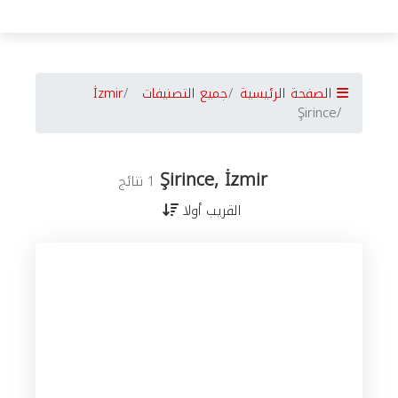
الصفحة الرئيسية
جميع التصنيفات
İzmir
Şirince
Şirince, İzmir
1 نتائج
القريب أولا
جميع
الأعمال
في
İzmir
حسب
المدن