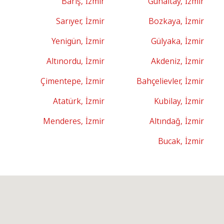
Barış, İzmir
Günaltay, İzmir
Sarıyer, İzmir
Bozkaya, İzmir
Yenigün, İzmir
Gülyaka, İzmir
Altınordu, İzmir
Akdeniz, İzmir
Çimentepe, İzmir
Bahçelievler, İzmir
Atatürk, İzmir
Kubilay, İzmir
Menderes, İzmir
Altındağ, İzmir
Bucak, İzmir