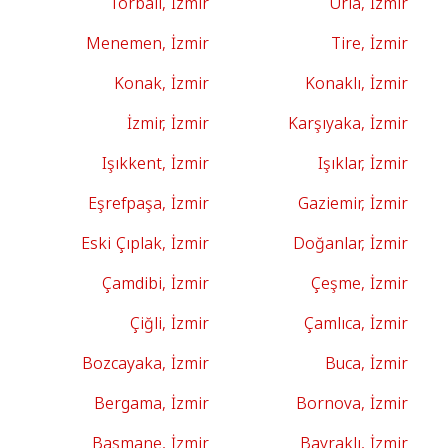
Torbalı, İzmir
Urla, İzmir
Menemen, İzmir
Tire, İzmir
Konak, İzmir
Konaklı, İzmir
İzmir, İzmir
Karşıyaka, İzmir
Işıkkent, İzmir
Işıklar, İzmir
Eşrefpaşa, İzmir
Gaziemir, İzmir
Eski Çıplak, İzmir
Doğanlar, İzmir
Çamdibi, İzmir
Çeşme, İzmir
Çiğli, İzmir
Çamlıca, İzmir
Bozcayaka, İzmir
Buca, İzmir
Bergama, İzmir
Bornova, İzmir
Basmane, İzmir
Bayraklı, İzmir