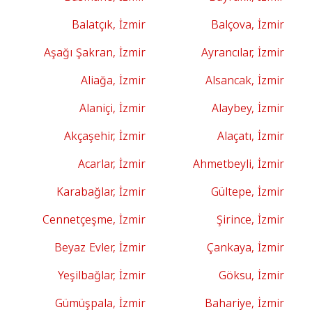
Balatçık, İzmir
Balçova, İzmir
Aşağı Şakran, İzmir
Ayrancılar, İzmir
Aliağa, İzmir
Alsancak, İzmir
Alaniçi, İzmir
Alaybey, İzmir
Akçaşehir, İzmir
Alaçatı, İzmir
Acarlar, İzmir
Ahmetbeyli, İzmir
Karabağlar, İzmir
Gültepe, İzmir
Cennetçeşme, İzmir
Şirince, İzmir
Beyaz Evler, İzmir
Çankaya, İzmir
Yeşilbağlar, İzmir
Göksu, İzmir
Gümüşpala, İzmir
Bahariye, İzmir