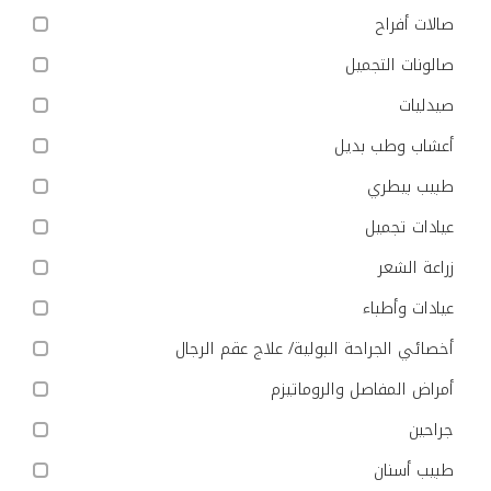
صالات أفراح
صالونات التجميل
صيدليات
أعشاب وطب بديل
طبيب بيطري
عيادات تجميل
زراعة الشعر
عيادات وأطباء
أخصائي الجراحة البولية/ علاج عقم الرجال
أمراض المفاصل والروماتيزم
جراحين
طبيب أسنان