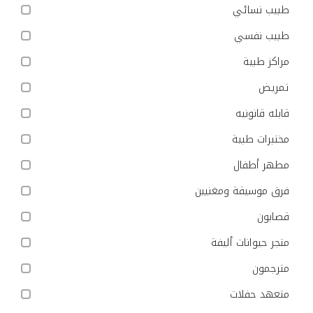
طبيب نسائي
طبيب نفسي
مراكز طبية
تمريض
قابله قانونيه
مختبرات طبية
مطهر أطفال
فرق موسيقة ومغنيين
قصابون
متجر حيوانات أليفة
مترجمون
متعهد حفلات