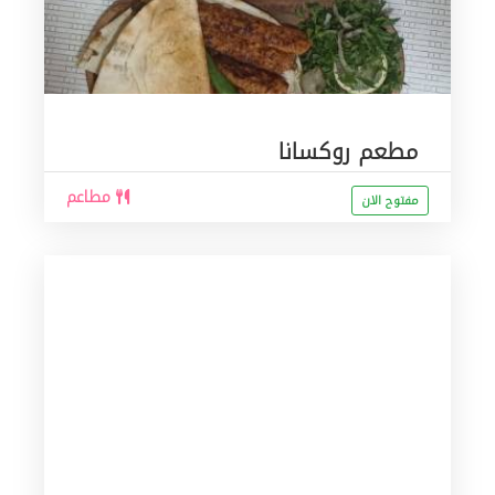
مطعم روكسانا
مطاعم
مفتوح الان