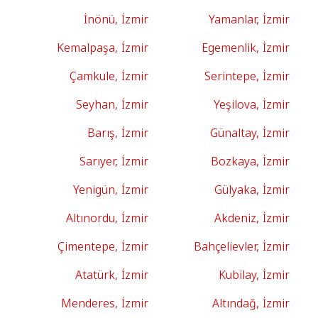
İnönü, İzmir
Yamanlar, İzmir
Kemalpaşa, İzmir
Egemenlik, İzmir
Çamkule, İzmir
Serintepe, İzmir
Seyhan, İzmir
Yeşilova, İzmir
Barış, İzmir
Günaltay, İzmir
Sarıyer, İzmir
Bozkaya, İzmir
Yenigün, İzmir
Gülyaka, İzmir
Altınordu, İzmir
Akdeniz, İzmir
Çimentepe, İzmir
Bahçelievler, İzmir
Atatürk, İzmir
Kubilay, İzmir
Menderes, İzmir
Altındağ, İzmir