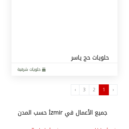
حلويات حج ياسر
حلويات شرقية
›
3
2
1
‹
جميع الأعمال في İzmir حسب المدن