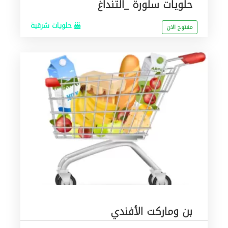
حلويات سلورة _التنداغ
حلويات شرقية
مفتوح الان
بن وماركت الأفندي