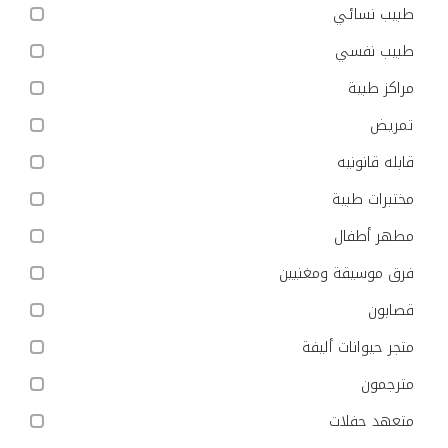
طبيب نسائي
طبيب نفسي
مراكز طبية
تمريض
قابله قانونيه
مختبرات طبية
مطهر أطفال
فرق موسيقة ومغنيين
قصابون
متجر حيوانات أليفة
مترجمون
متعهد حفلات