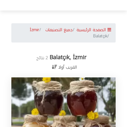
الصفحة الرئيسية
جميع التصنيفات
İzmir
Balatçık
Balatçık, İzmir
2 نتائج
القريب أولا
جميع
الأعمال
في
İzmir
حسب
المدن