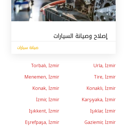
إصلاح وصيانة السيارات
صيانة سيارات
Torbalı, İzmir
Urla, İzmir
Menemen, İzmir
Tire, İzmir
Konak, İzmir
Konaklı, İzmir
İzmir, İzmir
Karşıyaka, İzmir
Işıkkent, İzmir
Işıklar, İzmir
Eşrefpaşa, İzmir
Gaziemir, İzmir