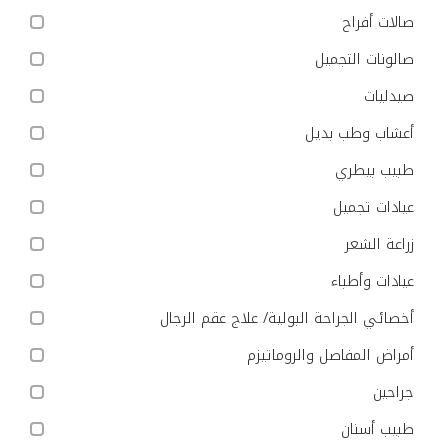
صالات أفراح
صالونات التجميل
صيدليات
أعشاب وطب بديل
طبيب بيطري
عيادات تجميل
زراعة الشعر
عيادات وأطباء
أخصائي الجراحة البولية/ علاج عقم الرجال
أمراض المفاصل والروماتيزم
جراحين
طبيب أسنان