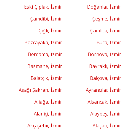
Eski Çıplak, İzmir
Doğanlar, İzmir
Çamdibi, İzmir
Çeşme, İzmir
Çiğli, İzmir
Çamlıca, İzmir
Bozcayaka, İzmir
Buca, İzmir
Bergama, İzmir
Bornova, İzmir
Basmane, İzmir
Bayraklı, İzmir
Balatçık, İzmir
Balçova, İzmir
Aşağı Şakran, İzmir
Ayrancılar, İzmir
Aliağa, İzmir
Alsancak, İzmir
Alaniçi, İzmir
Alaybey, İzmir
Akçaşehir, İzmir
Alaçatı, İzmir