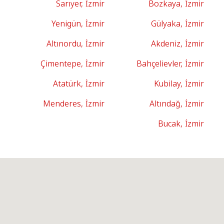
Sarıyer, İzmir
Bozkaya, İzmir
Yenigün, İzmir
Gülyaka, İzmir
Altınordu, İzmir
Akdeniz, İzmir
Çimentepe, İzmir
Bahçelievler, İzmir
Atatürk, İzmir
Kubilay, İzmir
Menderes, İzmir
Altındağ, İzmir
Bucak, İzmir