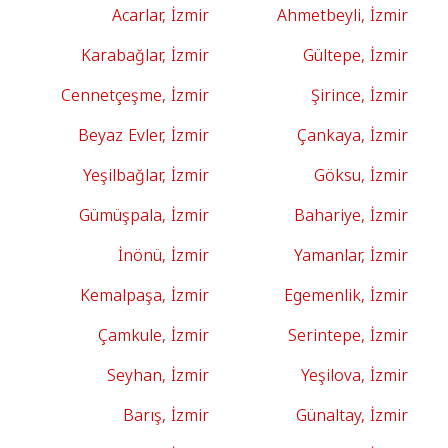
Acarlar, İzmir
Ahmetbeyli, İzmir
Karabağlar, İzmir
Gültepe, İzmir
Cennetçeşme, İzmir
Şirince, İzmir
Beyaz Evler, İzmir
Çankaya, İzmir
Yeşilbağlar, İzmir
Göksu, İzmir
Gümüşpala, İzmir
Bahariye, İzmir
İnönü, İzmir
Yamanlar, İzmir
Kemalpaşa, İzmir
Egemenlik, İzmir
Çamkule, İzmir
Serintepe, İzmir
Seyhan, İzmir
Yeşilova, İzmir
Barış, İzmir
Günaltay, İzmir