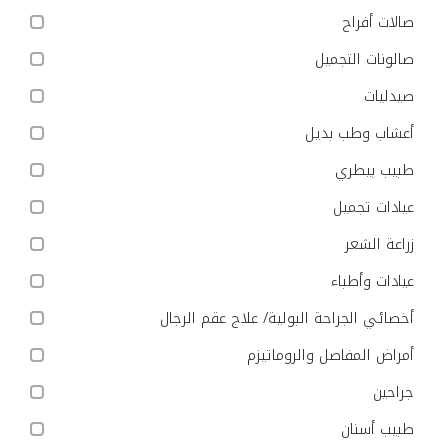
صالات أفراح
صالونات التجميل
صيدليات
أعشاب وطب بديل
طبيب بيطري
عيادات تجميل
زراعة الشعر
عيادات وأطباء
أخصائي الجراحة البولية/ علاج عقم الرجال
أمراض المفاصل والروماتيزم
جراحين
طبيب أسنان