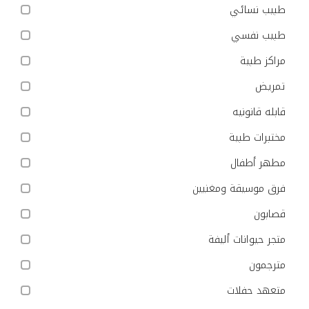
طبيب نسائي
طبيب نفسي
مراكز طبية
تمريض
قابله قانونيه
مختبرات طبية
مطهر أطفال
فرق موسيقة ومغنيين
قصابون
متجر حيوانات أليفة
مترجمون
متعهد حفلات