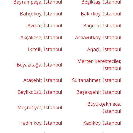
Bayrampaşa, İstanbul
Beşiktaş, İstanbul
Bahçeköy, İstanbul
Bakırköy, İstanbul
Avcılar, İstanbul
Bağcılar, İstanbul
Akçakese, İstanbul
Arnavutköy, İstanbul
İkitelli, İstanbul
Ağaçlı, İstanbul
Merter Keresteciler,
Beyazıtağa, İstanbul
İstanbul
Ataşehir, İstanbul
Sultanahmet, İstanbul
Beylikdüzü, İstanbul
Başakşehir, İstanbul
Büyükçekmece,
Meşrutiyet, İstanbul
İstanbul
Hadımköy, İstanbul
Kadıköy, İstanbul