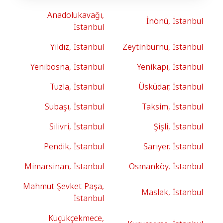
Anadolukavağı,
İnönü, İstanbul
İstanbul
Yıldız, İstanbul
Zeytinburnu, İstanbul
Yenibosna, İstanbul
Yenikapı, İstanbul
Tuzla, İstanbul
Üsküdar, İstanbul
Subaşı, İstanbul
Taksim, İstanbul
Silivri, İstanbul
Şişli, İstanbul
Pendik, İstanbul
Sarıyer, İstanbul
Mimarsinan, İstanbul
Osmanköy, İstanbul
Mahmut Şevket Paşa,
Maslak, İstanbul
İstanbul
Küçükçekmece,