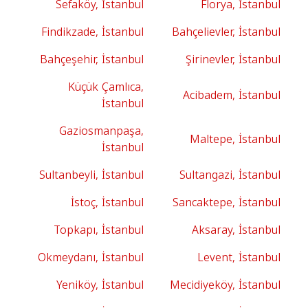
Sefaköy, İstanbul
Florya, İstanbul
Findikzade, İstanbul
Bahçelievler, İstanbul
Bahçeşehir, İstanbul
Şirinevler, İstanbul
Küçük Çamlıca,
Acibadem, İstanbul
İstanbul
Gaziosmanpaşa,
Maltepe, İstanbul
İstanbul
Sultanbeyli, İstanbul
Sultangazi, İstanbul
İstoç, İstanbul
Sancaktepe, İstanbul
Topkapı, İstanbul
Aksaray, İstanbul
Okmeydanı, İstanbul
Levent, İstanbul
Yeniköy, İstanbul
Mecidiyeköy, İstanbul