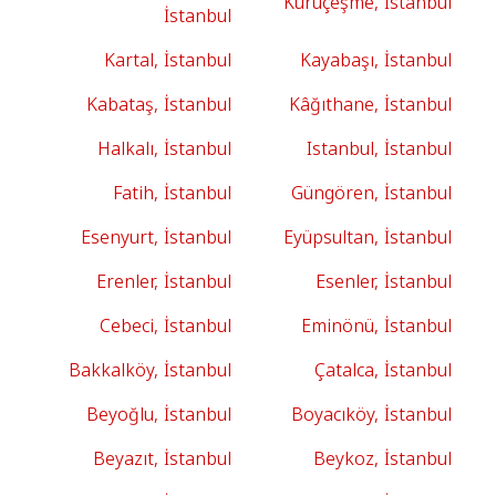
Kuruçeşme, İstanbul
İstanbul
Kartal, İstanbul
Kayabaşı, İstanbul
Kabataş, İstanbul
Kâğıthane, İstanbul
Halkalı, İstanbul
Istanbul, İstanbul
Fatih, İstanbul
Güngören, İstanbul
Esenyurt, İstanbul
Eyüpsultan, İstanbul
Erenler, İstanbul
Esenler, İstanbul
Cebeci, İstanbul
Eminönü, İstanbul
Bakkalköy, İstanbul
Çatalca, İstanbul
Beyoğlu, İstanbul
Boyacıköy, İstanbul
Beyazıt, İstanbul
Beykoz, İstanbul