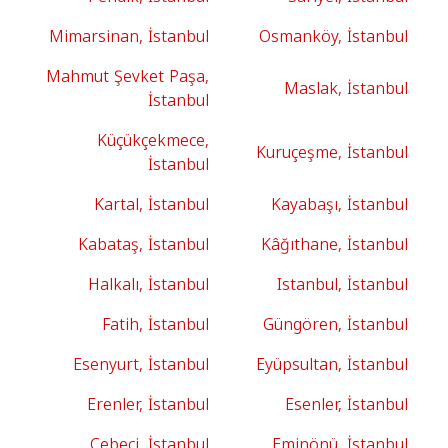
Mimarsinan, İstanbul
Osmanköy, İstanbul
Mahmut Şevket Paşa,
Maslak, İstanbul
İstanbul
Küçükçekmece,
Kuruçeşme, İstanbul
İstanbul
Kartal, İstanbul
Kayabaşı, İstanbul
Kabataş, İstanbul
Kâğıthane, İstanbul
Halkalı, İstanbul
Istanbul, İstanbul
Fatih, İstanbul
Güngören, İstanbul
Esenyurt, İstanbul
Eyüpsultan, İstanbul
Erenler, İstanbul
Esenler, İstanbul
Cebeci, İstanbul
Eminönü, İstanbul