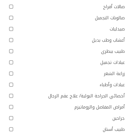
صالات أفراح
صالونات التجميل
صيدليات
أعشاب وطب بديل
طبيب بيطري
عيادات تجميل
زراعة الشعر
عيادات وأطباء
أخصائي الجراحة البولية/ علاج عقم الرجال
أمراض المفاصل والروماتيزم
جراحين
طبيب أسنان