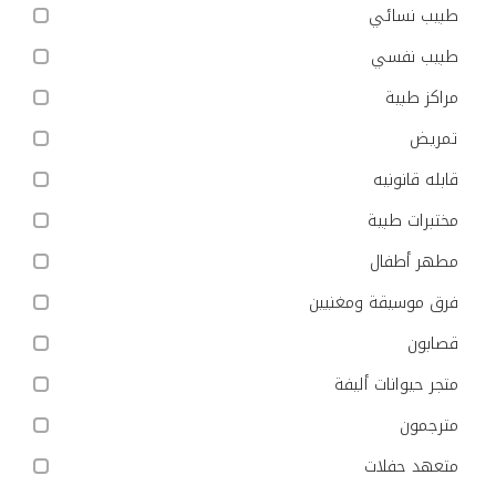
طبيب نسائي
طبيب نفسي
مراكز طبية
تمريض
قابله قانونيه
مختبرات طبية
مطهر أطفال
فرق موسيقة ومغنيين
قصابون
متجر حيوانات أليفة
مترجمون
متعهد حفلات