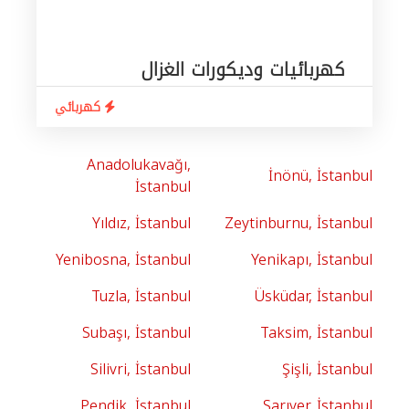
كهربائيات وديكورات الغزال
كهربائي
Anadolukavağı,
İnönü, İstanbul
İstanbul
Yıldız, İstanbul
Zeytinburnu, İstanbul
Yenibosna, İstanbul
Yenikapı, İstanbul
Tuzla, İstanbul
Üsküdar, İstanbul
Subaşı, İstanbul
Taksim, İstanbul
Silivri, İstanbul
Şişli, İstanbul
Pendik, İstanbul
Sarıyer, İstanbul