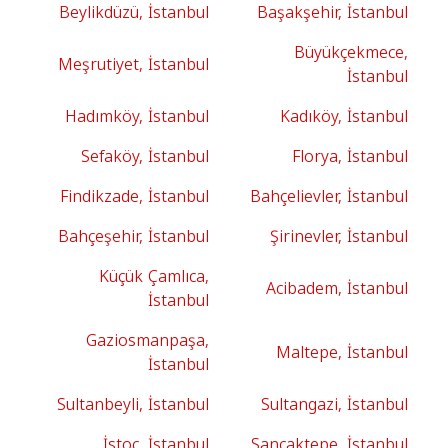
Beylikdüzü, İstanbul
Başakşehir, İstanbul
Büyükçekmece,
Meşrutiyet, İstanbul
İstanbul
Hadımköy, İstanbul
Kadıköy, İstanbul
Sefaköy, İstanbul
Florya, İstanbul
Findikzade, İstanbul
Bahçelievler, İstanbul
Bahçeşehir, İstanbul
Şirinevler, İstanbul
Küçük Çamlıca,
Acibadem, İstanbul
İstanbul
Gaziosmanpaşa,
Maltepe, İstanbul
İstanbul
Sultanbeyli, İstanbul
Sultangazi, İstanbul
İstoç, İstanbul
Sancaktepe, İstanbul