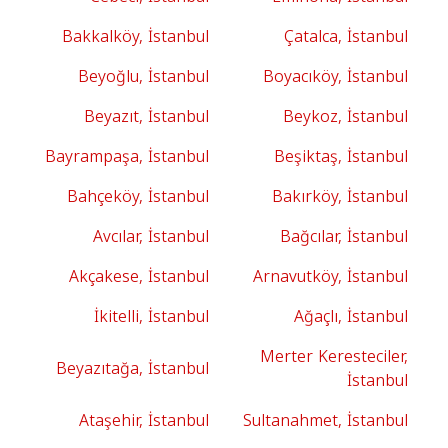
Bakkalköy, İstanbul
Çatalca, İstanbul
Beyoğlu, İstanbul
Boyacıköy, İstanbul
Beyazıt, İstanbul
Beykoz, İstanbul
Bayrampaşa, İstanbul
Beşiktaş, İstanbul
Bahçeköy, İstanbul
Bakırköy, İstanbul
Avcılar, İstanbul
Bağcılar, İstanbul
Akçakese, İstanbul
Arnavutköy, İstanbul
İkitelli, İstanbul
Ağaçlı, İstanbul
Merter Keresteciler,
Beyazıtağa, İstanbul
İstanbul
Ataşehir, İstanbul
Sultanahmet, İstanbul