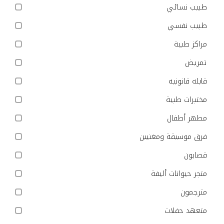
طبيب نسائي
طبيب نفسي
مراكز طبية
تمريض
قابله قانونيه
مختبرات طبية
مطهر أطفال
فرق موسيقة ومغنيين
قصابون
متجر حيوانات أليفة
مترجمون
متعهد حفلات