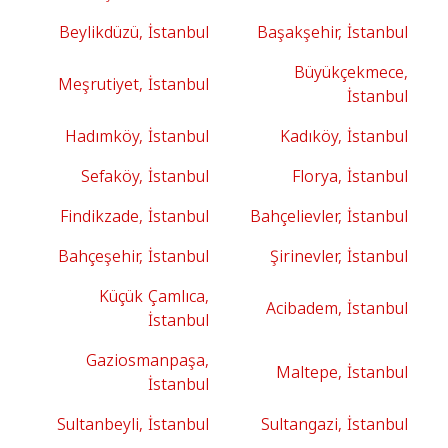
Beylikdüzü, İstanbul
Başakşehir, İstanbul
Büyükçekmece,
Meşrutiyet, İstanbul
İstanbul
Hadımköy, İstanbul
Kadıköy, İstanbul
Sefaköy, İstanbul
Florya, İstanbul
Findikzade, İstanbul
Bahçelievler, İstanbul
Bahçeşehir, İstanbul
Şirinevler, İstanbul
Küçük Çamlıca,
Acibadem, İstanbul
İstanbul
Gaziosmanpaşa,
Maltepe, İstanbul
İstanbul
Sultanbeyli, İstanbul
Sultangazi, İstanbul