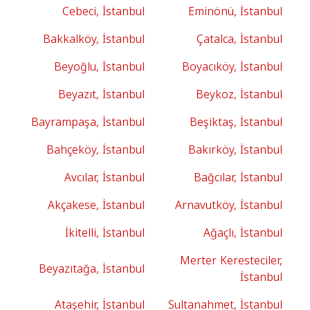
Cebeci, İstanbul
Eminönü, İstanbul
Bakkalköy, İstanbul
Çatalca, İstanbul
Beyoğlu, İstanbul
Boyacıköy, İstanbul
Beyazıt, İstanbul
Beykoz, İstanbul
Bayrampaşa, İstanbul
Beşiktaş, İstanbul
Bahçeköy, İstanbul
Bakırköy, İstanbul
Avcılar, İstanbul
Bağcılar, İstanbul
Akçakese, İstanbul
Arnavutköy, İstanbul
İkitelli, İstanbul
Ağaçlı, İstanbul
Merter Keresteciler,
Beyazıtağa, İstanbul
İstanbul
Ataşehir, İstanbul
Sultanahmet, İstanbul