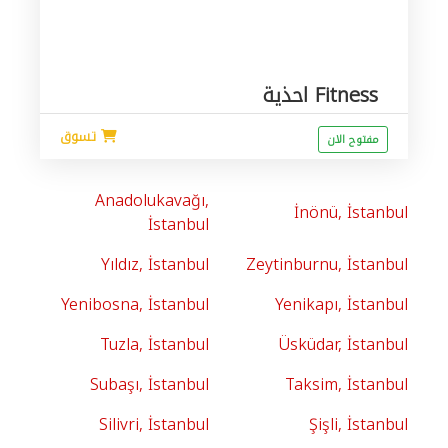
Fitness احذية
تسوق
مفتوح الان
Anadolukavağı,
İnönü, İstanbul
İstanbul
Yıldız, İstanbul
Zeytinburnu, İstanbul
Yenibosna, İstanbul
Yenikapı, İstanbul
Tuzla, İstanbul
Üsküdar, İstanbul
Subaşı, İstanbul
Taksim, İstanbul
Silivri, İstanbul
Şişli, İstanbul