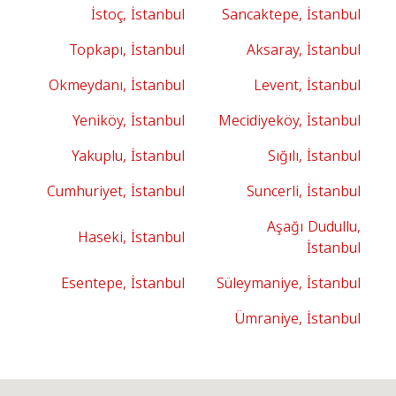
İstoç, İstanbul
Sancaktepe, İstanbul
Topkapı, İstanbul
Aksaray, İstanbul
Okmeydanı, İstanbul
Levent, İstanbul
Yeniköy, İstanbul
Mecidiyeköy, İstanbul
Yakuplu, İstanbul
Sığılı, İstanbul
Cumhuriyet, İstanbul
Suncerli, İstanbul
Aşağı Dudullu,
Haseki, İstanbul
İstanbul
Esentepe, İstanbul
Süleymaniye, İstanbul
Ümraniye, İstanbul