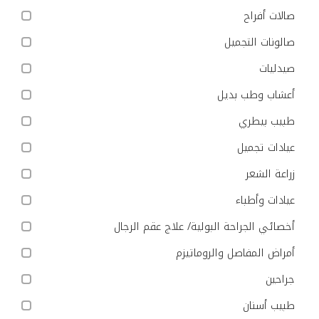
صالات أفراح
صالونات التجميل
صيدليات
أعشاب وطب بديل
طبيب بيطري
عيادات تجميل
زراعة الشعر
عيادات وأطباء
أخصائي الجراحة البولية/ علاج عقم الرجال
أمراض المفاصل والروماتيزم
جراحين
طبيب أسنان