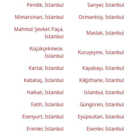
Pendik, İstanbul
Sarıyer, İstanbul
Mimarsinan, İstanbul
Osmanköy, İstanbul
Mahmut Şevket Paşa,
Maslak, İstanbul
İstanbul
Küçükçekmece,
Kuruçeşme, İstanbul
İstanbul
Kartal, İstanbul
Kayabaşı, İstanbul
Kabataş, İstanbul
Kâğıthane, İstanbul
Halkalı, İstanbul
Istanbul, İstanbul
Fatih, İstanbul
Güngören, İstanbul
Esenyurt, İstanbul
Eyüpsultan, İstanbul
Erenler, İstanbul
Esenler, İstanbul