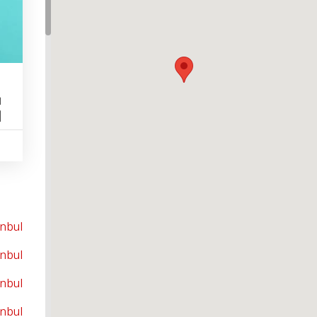
ش
ل
anbul
anbul
anbul
anbul