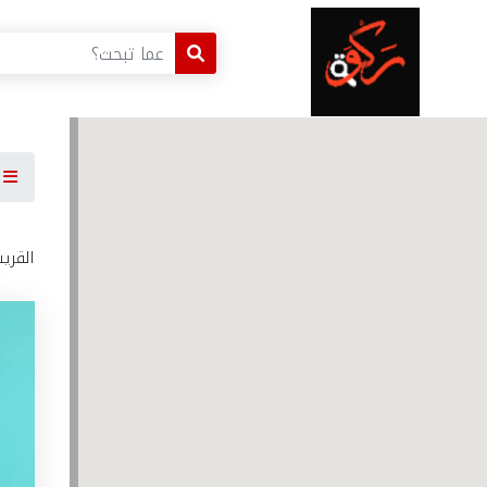
ا
القري