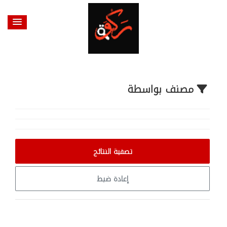
@endsection
مصنف بواسطة
تصفية النتائج
إعادة ضبط