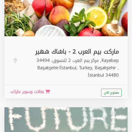
ماركت بيم العرب 2 - باشاك شهير
Kayabaşı, مركز بيم العرب 2 للتسوق، 34494
Başakşehir/İstanbul, Turkey,
Başakşehir
,
İstanbul
34480
بقالات وسوبر ماركت
مفتوح الان