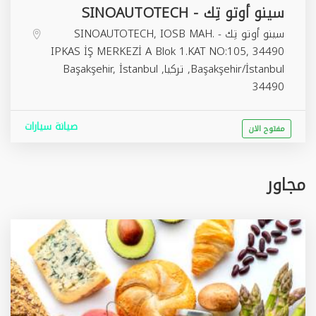
سينو أوتو تِك - SINOAUTOTECH
سينو أوتو تِك - SINOAUTOTECH, IOSB MAH.
IPKAS İŞ MERKEZİ A Blok 1.KAT NO:105, 34490
Başakşehir/İstanbul, تركيا,
İstanbul
,
Başakşehir
34490
صيانة سيارات
مفتوح الان
مجاور