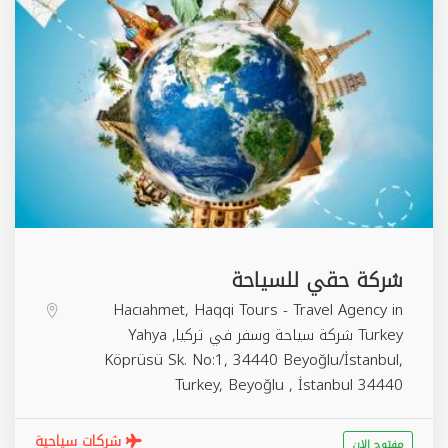
شركة حقي للسياحة
Hacıahmet, Haqqi Tours - Travel Agency in
Turkey شركة سياحة وسفر في تركيا, Yahya
Köprüsü Sk. No:1, 34440 Beyoğlu/İstanbul,
Turkey,
Beyoğlu
,
İstanbul
34440
شركات سياحية
مفتوح الان