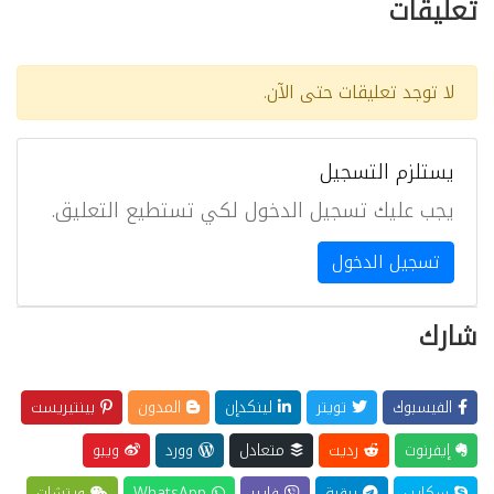
تعليقات
لا توجد تعليقات حتى الآن.
يستلزم التسجيل
يجب عليك تسجيل الدخول لكي تستطيع التعليق.
تسجيل الدخول
شارك
الفيسبوك
تويتر
لينكدإن
المدون
بينتيريست
إيفرنوت
رديت
متعادل
وورد
ويبو
سكايب
برقية
فايبر
WhatsApp
ويتشات