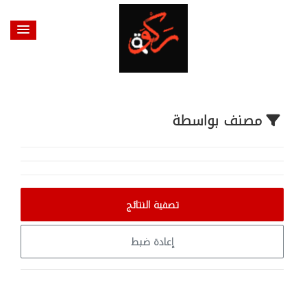
@endsection
مصنف بواسطة
تصفية النتائج
إعادة ضبط