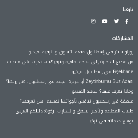
تابعنا
المشاركات
زورلو سنتر في إسطنبول: متعة التسوق والترفيه -فيديو
من مصنع للذخيرة إلى ساحة ثقافية وترفيهية.. تعرف على منطقة
Fişekhane في إسطنبول -فيديو
Zeytinburnu Buz Adası أو جزيرة الجليد في إسطنبول.. هل زرتها؟
وماذا تعرف عنها؟ شاهد الفيديو
منطقة في إسطنبول تنافس بأجوائها تقسيم.. هل تعرفها؟
طلبات المطاعم وتأجير الشقق والسيارات.. ركوة: دليلكم العربي
يوسع خدماته في تركيا