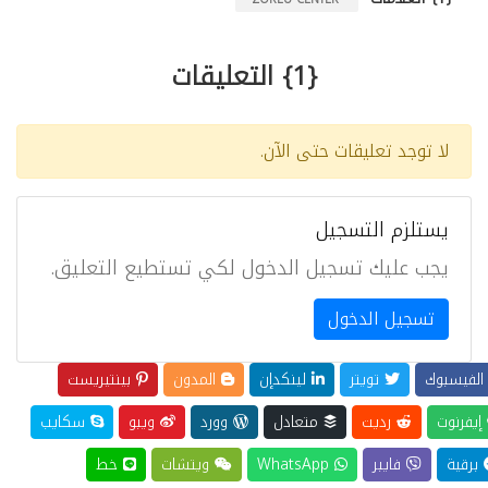
{1} التعليقات
لا توجد تعليقات حتى الآن.
يستلزم التسجيل
يجب عليك تسجيل الدخول لكي تستطيع التعليق.
تسجيل الدخول
لفيسبوك
تويتر
لينكدإن
المدون
بينتيريست
إيفرنوت
رديت
متعادل
وورد
ويبو
سكايب
برقية
فايبر
WhatsApp
ويتشات
خط