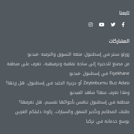
تابعنا
المشاركات
زورلو سنتر في إسطنبول: متعة التسوق والترفيه -فيديو
من مصنع للذخيرة إلى ساحة ثقافية وترفيهية.. تعرف على منطقة
Fişekhane في إسطنبول -فيديو
Zeytinburnu Buz Adası أو جزيرة الجليد في إسطنبول.. هل زرتها؟
وماذا تعرف عنها؟ شاهد الفيديو
منطقة في إسطنبول تنافس بأجوائها تقسيم.. هل تعرفها؟
طلبات المطاعم وتأجير الشقق والسيارات.. ركوة: دليلكم العربي
يوسع خدماته في تركيا