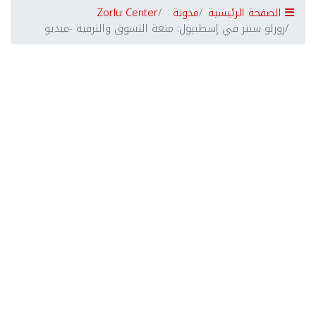
الصفحة الرئيسية
مدونة
Zorlu Center
زورلو سنتر في إسطنبول: متعة التسوق والترفيه -فيديو