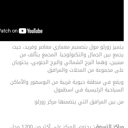
يتميز زورلو مول بتصميم معماري معاصر وفريد، حيث
يجمع بين الجمال والتكنولوجيا. المجمع يتألف من
مبنيين، وهما البرج الشمالي والبرج الجنوبي، يحتويان
على مجموعة من المحلات والمرافق.
ويقع في منطقة حيوية قريبة من البوسفور والأماكن
السياحية الرئيسية في اسطنبول.
من بين المرافق التي يتضمنها مركز زورلو:
مراكز التسوق:
يحتوي المركز على أكثر من 1200 محل