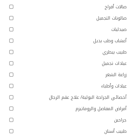
صالات أفراح
صالونات التجميل
صيدليات
أعشاب وطب بديل
طبيب بيطري
عيادات تجميل
زراعة الشعر
عيادات وأطباء
أخصائي الجراحة البولية/ علاج عقم الرجال
أمراض المفاصل والروماتيزم
جراحين
طبيب أسنان