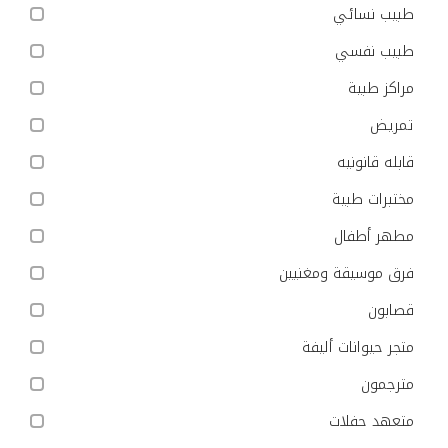
طبيب نسائي
طبيب نفسي
مراكز طبية
تمريض
قابله قانونيه
مختبرات طبية
مطهر أطفال
فرق موسيقة ومغنيين
قصابون
متجر حيوانات أليفة
مترجمون
متعهد حفلات