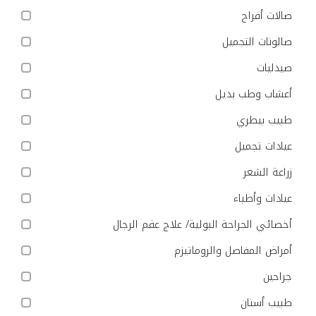
صالات أفراح
صالونات التجميل
صيدليات
أعشاب وطب بديل
طبيب بيطري
عيادات تجميل
زراعة الشعر
عيادات وأطباء
أخصائي الجراحة البولية/ علاج عقم الرجال
أمراض المفاصل والروماتيزم
جراحين
طبيب أسنان