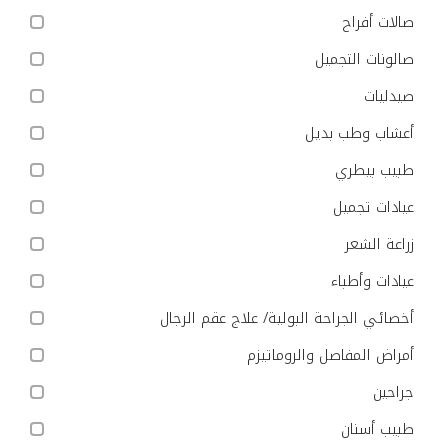
صالات أفراح
صالونات التجميل
صيدليات
أعشاب وطب بديل
طبيب بيطري
عيادات تجميل
زراعة الشعر
عيادات وأطباء
أخصائي الجراحة البولية/ علاج عقم الرجال
أمراض المفاصل والروماتيزم
جراحين
طبيب أسنان