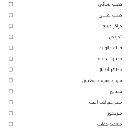
طبيب نسائي
طبيب نفسي
مراكز طبية
تمريض
قابله قانونيه
مختبرات طبية
مطهر أطفال
فرق موسيقة ومغنيين
قصابون
متجر حيوانات أليفة
مترجمون
متعهد حفلات