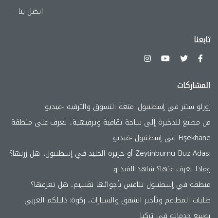
اتصل بنا
تابعنا
المشاركات
زورلو سنتر في إسطنبول: متعة التسوق والترفيه -فيديو
من مصنع للذخيرة إلى ساحة ثقافية وترفيهية.. تعرف على منطقة
Fişekhane في إسطنبول -فيديو
Zeytinburnu Buz Adası أو جزيرة الجليد في إسطنبول.. هل زرتها؟
وماذا تعرف عنها؟ شاهد الفيديو
منطقة في إسطنبول تنافس بأجوائها تقسيم.. هل تعرفها؟
طلبات المطاعم وتأجير الشقق والسيارات.. ركوة: دليلكم العربي
يوسع خدماته في تركيا