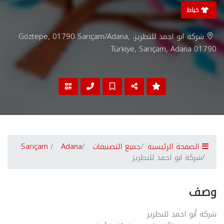
خياط
شركة ابو احمد للتطريز، Göztepe, 01790 Sarıçam/Adana,
Türkiye, Sarıçam, Adana 01790
الصفحة الرئيسية
جميع التصنيفات
Adana
Sarıçam
شركة ابو احمد للتطريز
وصف
شركة أبو احمد للتطريز