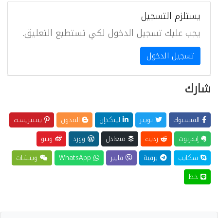
يستلزم التسجيل
يجب عليك تسجيل الدخول لكي تستطيع التعليق.
تسجيل الدخول
شارك
الفيسبوك
تويتر
لينكدإن
المدون
بينتيريست
إيفرنوت
رديت
متعادل
وورد
ويبو
سكايب
برقية
فايبر
WhatsApp
ويتشات
خط