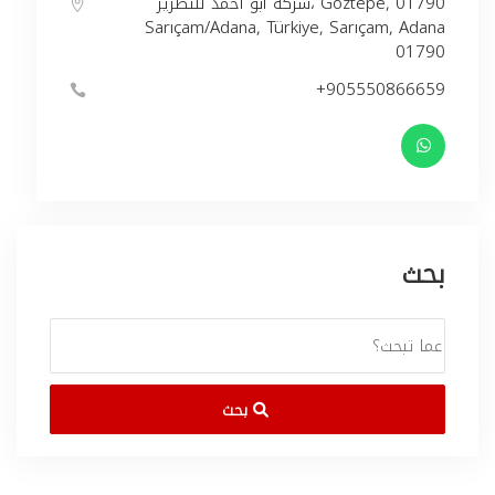
شركة ابو احمد للتطريز، Göztepe, 01790
Sarıçam/Adana, Türkiye, Sarıçam, Adana
01790
+905550866659
بحث
بحث