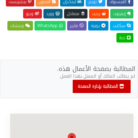
الفيسبوك
تويتر
لينكدإن
المدون
بينتيريست
إيفرنوت
رديت
متعادل
وورد
ويبو
سكايب
برقية
فايبر
WhatsApp
ويتشات
خط
المطالبة بصفحة الأعمال هذه.
لم يطالب المالك أو الممثل بهذا العمل.
المطالبة بإدارة الصفحة