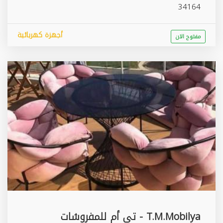
34164
أجهزة كهربائية
مفتوح الان
T.M.Mobilya - تي أم للمفروشات