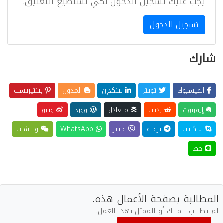
يجب عليك تسجيل الدخول لكي تستطيع التعليق.
تسجيل الدخول
شارك
الفيسبوك
تويتر
لينكدإن
المدون
بينتيريست
إيفرنوت
رديت
متعادل
وورد
ويبو
سكايب
برقية
فايبر
WhatsApp
ويتشات
خط
المطالبة بصفحة الأعمال هذه.
لم يطالب المالك أو الممثل بهذا العمل.