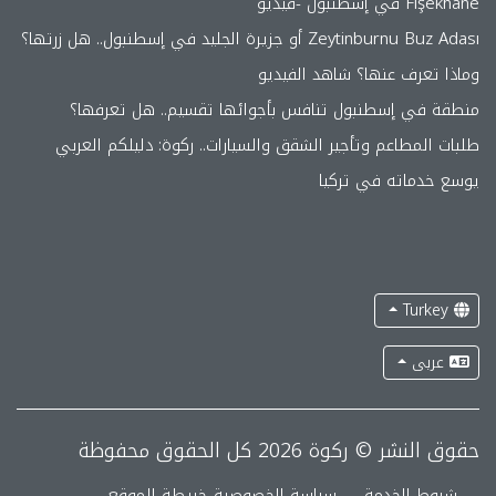
Fişekhane في إسطنبول -فيديو
Zeytinburnu Buz Adası أو جزيرة الجليد في إسطنبول.. هل زرتها؟
وماذا تعرف عنها؟ شاهد الفيديو
منطقة في إسطنبول تنافس بأجوائها تقسيم.. هل تعرفها؟
طلبات المطاعم وتأجير الشقق والسيارات.. ركوة: دليلكم العربي
يوسع خدماته في تركيا
Turkey
عربى
حقوق النشر © ركوة 2026 كل الحقوق محفوظة
شروط الخدمة
سياسة الخصوصية
خريطة الموقع