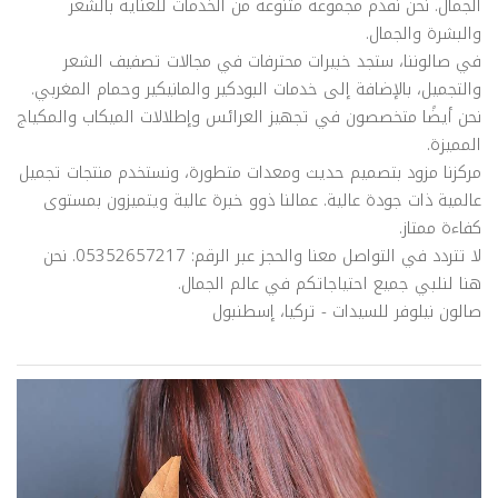
الجمال. نحن نقدم مجموعة متنوعة من الخدمات للعناية بالشعر
والبشرة والجمال.
في صالوننا، ستجد خبيرات محترفات في مجالات تصفيف الشعر
والتجميل، بالإضافة إلى خدمات البودكير والمانيكير وحمام المغربي.
نحن أيضًا متخصصون في تجهيز العرائس وإطلالات الميكاب والمكياج
المميزة.
مركزنا مزود بتصميم حديث ومعدات متطورة، ونستخدم منتجات تجميل
عالمية ذات جودة عالية. عمالنا ذوو خبرة عالية ويتميزون بمستوى
كفاءة ممتاز.
لا تتردد في التواصل معنا والحجز عبر الرقم: 05352657217. نحن
هنا لنلبي جميع احتياجاتكم في عالم الجمال.
صالون نيلوفر للسيدات - تركيا، إسطنبول