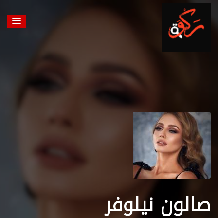
صالون نيلوفر