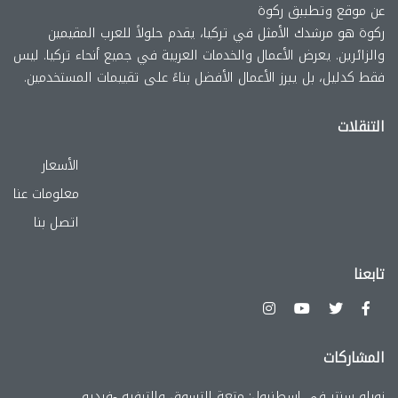
عن موقع وتطببق ركوة
ركوة هو مرشدك الأمثل في تركيا، يقدم حلولاً للعرب المقيمين
والزائرين. يعرض الأعمال والخدمات العربية في جميع أنحاء تركيا. ليس
فقط كدليل، بل يبرز الأعمال الأفضل بناءً على تقييمات المستخدمين.
التنقلات
الأسعار
معلومات عنا
اتصل بنا
تابعنا
المشاركات
زورلو سنتر في إسطنبول: متعة التسوق والترفيه -فيديو