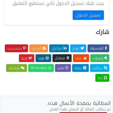
يجب عليك تسجيل الدخول لكي تستطيع التعليق.
تسجيل الدخول
شارك
الفيسبوك
تويتر
لينكدإن
المدون
بينتيريست
إيفرنوت
رديت
متعادل
وورد
ويبو
سكايب
برقية
فايبر
WhatsApp
ويتشات
خط
المطالبة بصفحة الأعمال هذه.
لم يطالب المالك أو الممثل بهذا العمل.