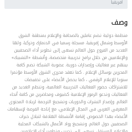
افريقيا
وصف
منظمة دولية تضم عاملين بالصحافة والإعلام بمنطقة الشرق
الأوسط وشمال إفريقيا، مسجلة رسميا في الدنمارك وتركيا، ولها
العديد من الفروع حول العالم نسعى إلى تطوير أداء الصحفيين
والإعلاميين من خلال برامج تدريبية متخصصة، وأنشطة «التشبيك»
بينهم عبر فعاليات وإصدارات دورية. عضوية الشبكة تضم كافة
المحررين بوسائل الإعلام . كما تعقد محرري الشرق الأوسط مؤتمرا
سنويا للإعلام الرقمي ، كما يحصل الأعضاء على تخفيضات
للاشتراكات حضور الفعاليات التدريبية العالمية، وتنظم العديد من
الفعاليات وتدعو الرموز الإعلامية كضيوف ومحاضرين من كافة أنحاء
العالم. وإصدار النشرات والدوريات وتشجيع الترجمة لزيادة المحتوى
المعرفي العربي في المجال الإعلامي، مع إتاحة الفرصة لإسهامات
الأعضاء بهذا الخصوص. إقامة الأنشطة الهادفة لتبادل خبرات
الصحفيين حول العالم. وتشجيع رواد الأعمال بالشبكات المحلية
والإعلام المستقل. نسعى إلى تدريب وتطوير أداء الإعلاميين