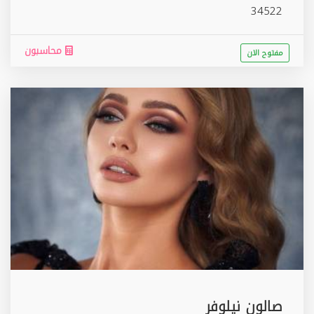
34522
محاسبون
مفتوح الان
صالون نيلوفر