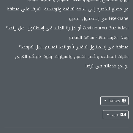
من مصنع للذخيرة إلى ساحة ثقافية وترفيهية.. تعرف على منطقة
Fişekhane في إسطنبول -فيديو
Zeytinburnu Buz Adası أو جزيرة الجليد في إسطنبول.. هل زرتها؟
وماذا تعرف عنها؟ شاهد الفيديو
منطقة في إسطنبول تنافس بأجوائها تقسيم.. هل تعرفها؟
طلبات المطاعم وتأجير الشقق والسيارات.. ركوة: دليلكم العربي
يوسع خدماته في تركيا
Turkey
عربى