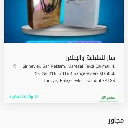
سار للطباعة والإعلان
Şirinevler, Sar Reklam، Mareşal Fevzi Çakmak 4.
Sk. No:31B، 34188 Bahçelievler/İstanbul,
Türkiye,
Bahçelievler
,
İstanbul
34188
وكالات اعلانية
مفتوح الان
مجاور