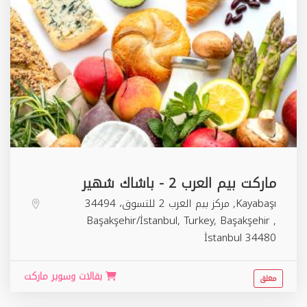
ماركت بيم العرب 2 - باشاك شهير
Kayabaşı, مركز بيم العرب 2 للتسوق، 34494
Başakşehir/İstanbul, Turkey,
Başakşehir
,
İstanbul
34480
بقالات وسوبر ماركت
مغلق