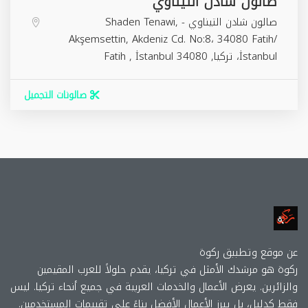
صالون شادن التيناوي
صالون شادن التيناوي - Shaden Tenawi,
Akşemsettin, Akdeniz Cd. No:8، 34080 Fatih/
İstanbul، تركيا,
34080
İstanbul
,
Fatih
صالونات التجميل
عن موقع وتطببق ركوة
ركوة هو مرشدك الأمثل في تركيا، يقدم حلولاً للعرب المقيمين
والزائرين. يعرض الأعمال والخدمات العربية في جميع أنحاء تركيا. ليس
فقط كدليل، بل يبرز الأعمال الأفضل بناءً على تقييمات المستخدمين.