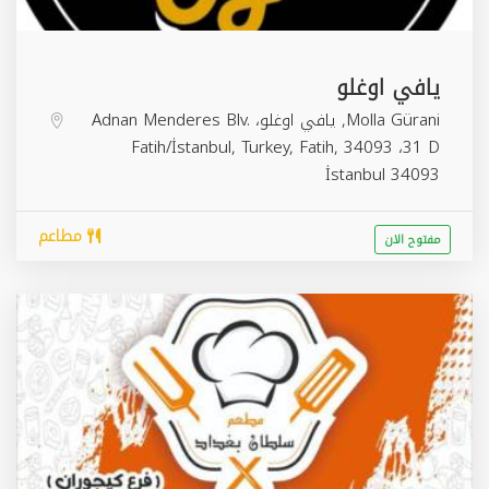
يافي اوغلو
Molla Gürani, يافي اوغلو، Adnan Menderes Blv.
31 D‎‏، 34093 Fatih/İstanbul, Turkey,
,
Fatih
İstanbul
34093
مطاعم
مفتوح الان