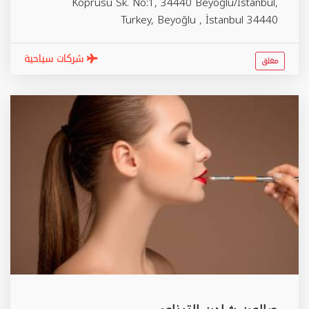
Köprüsü Sk. No:1, 34440 Beyoğlu/İstanbul,
Turkey,
Beyoğlu
,
İstanbul
34440
شركات سياحية
مغلق