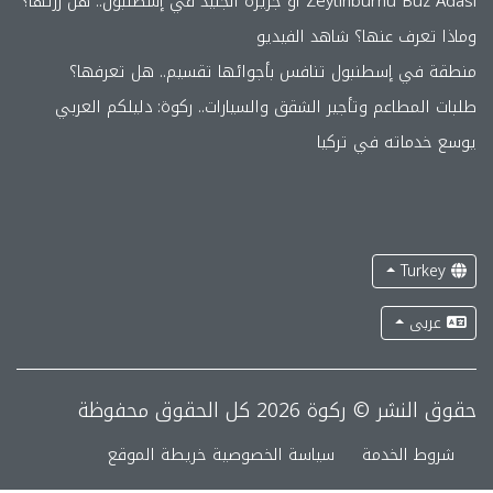
Zeytinburnu Buz Adası أو جزيرة الجليد في إسطنبول.. هل زرتها؟
وماذا تعرف عنها؟ شاهد الفيديو
منطقة في إسطنبول تنافس بأجوائها تقسيم.. هل تعرفها؟
طلبات المطاعم وتأجير الشقق والسيارات.. ركوة: دليلكم العربي
يوسع خدماته في تركيا
Turkey
عربى
حقوق النشر © ركوة 2026 كل الحقوق محفوظة
شروط الخدمة
سياسة الخصوصية
خريطة الموقع