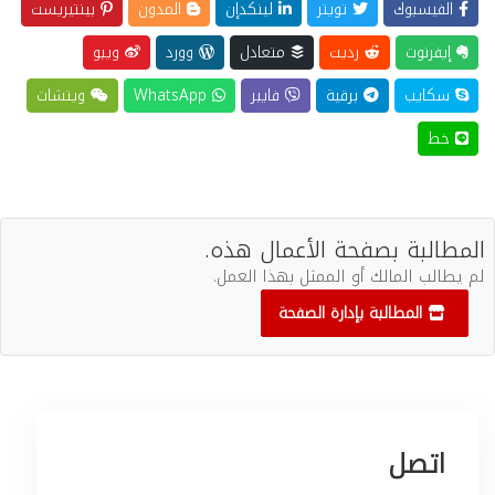
الفيسبوك
تويتر
لينكدإن
المدون
بينتيريست
إيفرنوت
رديت
متعادل
وورد
ويبو
سكايب
برقية
فايبر
WhatsApp
ويتشات
خط
المطالبة بصفحة الأعمال هذه.
لم يطالب المالك أو الممثل بهذا العمل.
المطالبة بإدارة الصفحة
اتصل