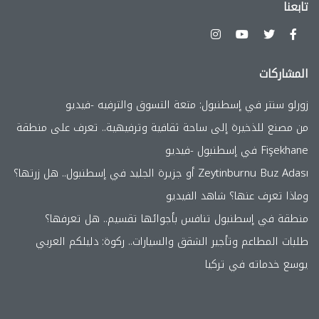
تابعنا
المشاركات
زورلو سنتر في إسطنبول: متعة التسوق والترفيه -فيديو
من مصنع للذخيرة إلى ساحة ثقافية وترفيهية.. تعرف على منطقة
Fişekhane في إسطنبول -فيديو
Zeytinburnu Buz Adası أو جزيرة الجليد في إسطنبول.. هل زرتها؟
وماذا تعرف عنها؟ شاهد الفيديو
منطقة في إسطنبول تنافس بأجوائها تقسيم.. هل تعرفها؟
طلبات المطاعم وتأجير الشقق والسيارات.. ركوة: دليلكم العربي
يوسع خدماته في تركيا