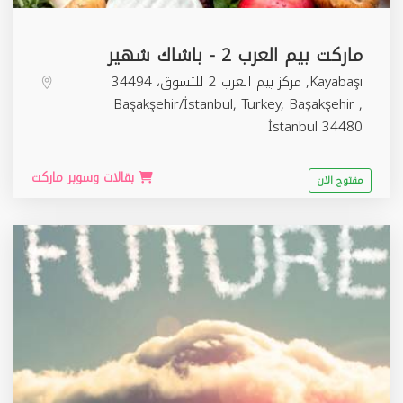
ماركت بيم العرب 2 - باشاك شهير
Kayabaşı, مركز بيم العرب 2 للتسوق، 34494
Başakşehir/İstanbul, Turkey,
Başakşehir
,
İstanbul
34480
بقالات وسوبر ماركت
مفتوح الان