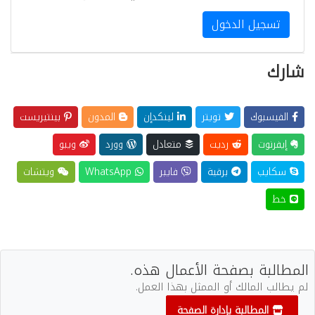
تسجيل الدخول
شارك
الفيسبوك
تويتر
لينكدإن
المدون
بينتيريست
إيفرنوت
رديت
متعادل
وورد
ويبو
سكايب
برقية
فايبر
WhatsApp
ويتشات
خط
المطالبة بصفحة الأعمال هذه.
لم يطالب المالك أو الممثل بهذا العمل.
المطالبة بإدارة الصفحة