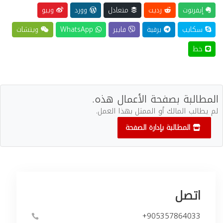
إيفرنوت
رديت
متعادل
وورد
ويبو
سكايب
برقية
فايبر
WhatsApp
ويتشات
خط
المطالبة بصفحة الأعمال هذه.
لم يطالب المالك أو الممثل بهذا العمل.
المطالبة بإدارة الصفحة
اتصل
+905357864033