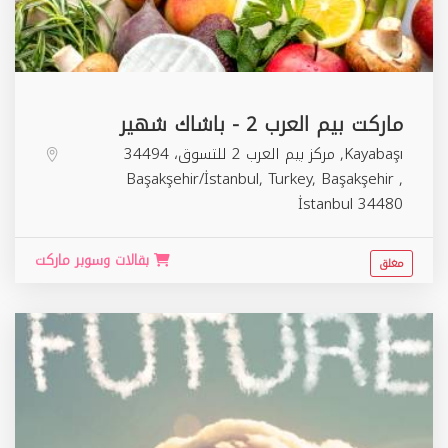
ماركت بيم العرب 2 - باشاك شهير
Kayabaşı, مركز بيم العرب 2 للتسوق، 34494
Başakşehir/İstanbul, Turkey,
Başakşehir
,
İstanbul
34480
بقالات وسوبر ماركت
مغلق