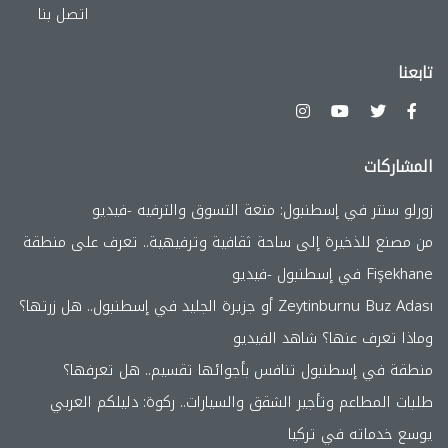
اتصل بنا
تابعنا
المشاركات
زورلو سنتر في إسطنبول: متعة التسوق والترفيه -فيديو
من مصنع للذخيرة إلى ساحة ثقافية وترفيهية.. تعرف على منطقة
Fişekhane في إسطنبول -فيديو
Zeytinburnu Buz Adası أو جزيرة الجليد في إسطنبول.. هل زرتها؟
وماذا تعرف عنها؟ شاهد الفيديو
منطقة في إسطنبول تنافس بأجوائها تقسيم.. هل تعرفها؟
طلبات المطاعم وتأجير الشقق والسيارات.. ركوة: دليلكم العربي
يوسع خدماته في تركيا