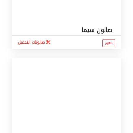
صالون سيما
صالونات التجميل
مغلق