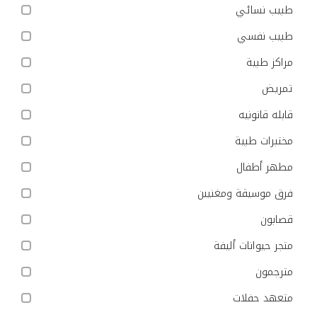
طبيب نسائي
طبيب نفسي
مراكز طبية
تمريض
قابله قانونيه
مختبرات طبية
مطهر أطفال
فرق موسيقة ومغنيين
قصابون
متجر حيوانات أليفة
مترجمون
متعهد حفلات