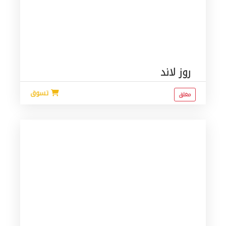
روز لاند
تسوق
مغلق