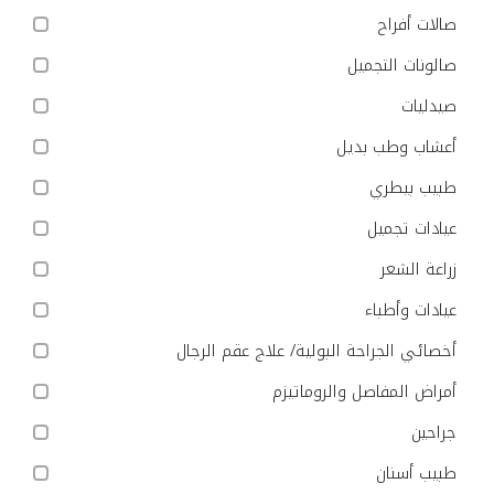
صالات أفراح
صالونات التجميل
صيدليات
أعشاب وطب بديل
طبيب بيطري
عيادات تجميل
زراعة الشعر
عيادات وأطباء
أخصائي الجراحة البولية/ علاج عقم الرجال
أمراض المفاصل والروماتيزم
جراحين
طبيب أسنان