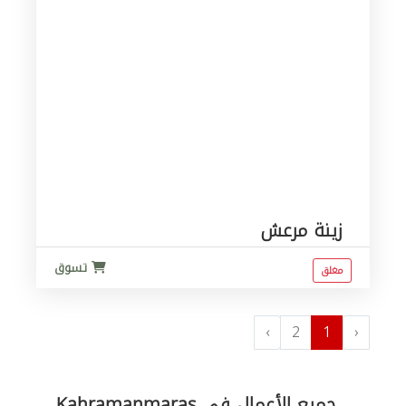
زينة مرعش
تسوق
مغلق
›
2
1
‹
جميع الأعمال في Kahramanmaraş