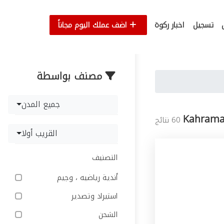
تسجيل
اخبار ركوة
اضف عملك اليوم مجاناً
مصنف بواسطة
جميع المدن
Kahram
60 نتائج
القريب أولا
التصنيف
أندية رياضيه ، وجيم
استيراد وتصدير
الشحن