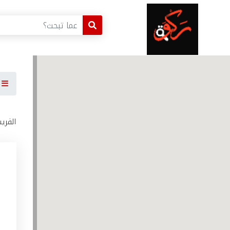
ا
القري