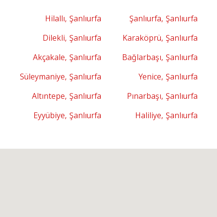
Hilallı, Şanlıurfa
Şanlıurfa, Şanlıurfa
Dilekli, Şanlıurfa
Karaköprü, Şanlıurfa
Akçakale, Şanlıurfa
Bağlarbaşı, Şanlıurfa
Süleymaniye, Şanlıurfa
Yenice, Şanlıurfa
Altıntepe, Şanlıurfa
Pınarbaşı, Şanlıurfa
Eyyübiye, Şanlıurfa
Haliliye, Şanlıurfa