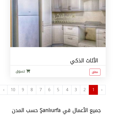
الأثاث الذكي
تسوق
مغلق
›
10
9
8
7
6
5
4
3
2
1
‹
جميع الأعمال في Şanlıurfa حسب المدن