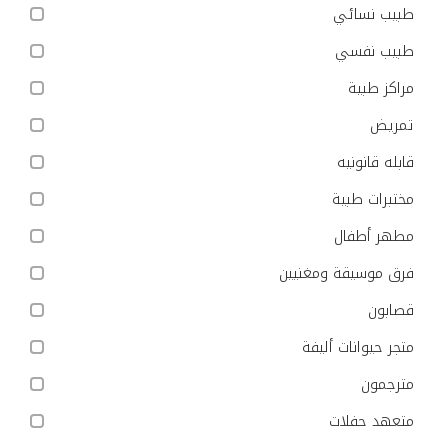
طبيب نسائي
طبيب نفسي
مراكز طبية
تمريض
قابله قانونيه
مختبرات طبية
مطهر أطفال
فرق موسيقة ومغنيين
قصابون
متجر حيوانات أليفة
مترجمون
متعهد حفلات