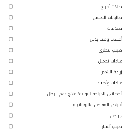
صالات أفراح
صالونات التجميل
صيدليات
أعشاب وطب بديل
طبيب بيطري
عيادات تجميل
زراعة الشعر
عيادات وأطباء
أخصائي الجراحة البولية/ علاج عقم الرجال
أمراض المفاصل والروماتيزم
جراحين
طبيب أسنان