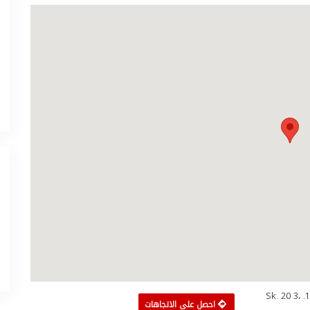
Yeni, شركة شام لوجستيك للشحن والنقل والتخليص الجمركي، 119. Sk. 20 3،
احصل على الاتجاهات