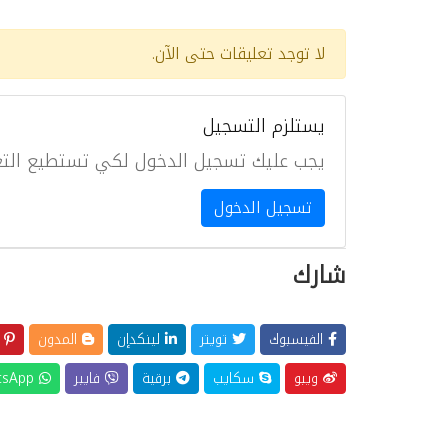
لا توجد تعليقات حتى الآن.
يستلزم التسجيل
يجب عليك تسجيل الدخول لكي تستطيع التع
تسجيل الدخول
شارك
الفيسبوك
تويتر
لينكدإن
المدون
ب
ويبو
سكايب
برقية
فايبر
WhatsApp