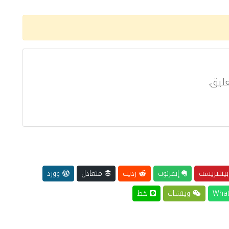
ليق.
ينتيريست
إيفرنوت
رديت
متعادل
وورد
ويتشات
خط