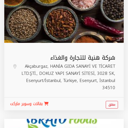
شركة هنية للتجارة والغذاء
Akçaburgaz, HANİA GIDA SANAYİ VE TİCARET
LTD.ŞTİ., DOKUZ YAPI SANAYİ SİTESİ, 3028 SK,
Esenyurt/İstanbul, Türkiye,
Esenyurt
,
İstanbul
34510
بقالات وسوبر ماركت
مغلق