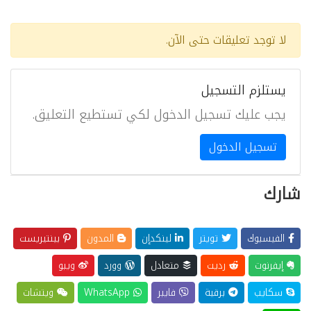
لا توجد تعليقات حتى الآن.
يستلزم التسجيل
يجب عليك تسجيل الدخول لكي تستطيع التعليق.
تسجيل الدخول
شارك
الفيسبوك
تويتر
لينكدإن
المدون
بينتيريست
إيفرنوت
رديت
متعادل
وورد
ويبو
سكايب
برقية
فايبر
WhatsApp
ويتشات