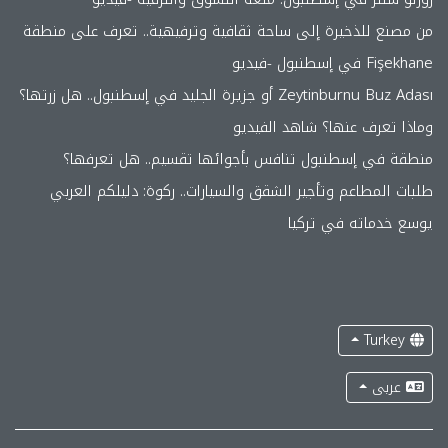
من مصنع للذخيرة إلى ساحة ثقافية وترفيهية.. تعرف على منطقة
Fişekhane في إسطنبول -فيديو
Zeytinburnu Buz Adası أو جزيرة الجليد في إسطنبول.. هل زرتها؟
وماذا تعرف عنها؟ شاهد الفيديو
منطقة في إسطنبول تنافس بأجوائها تقسيم.. هل تعرفها؟
طلبات المطاعم وتأجير الشقق والسيارات.. ركوة: دليلكم العربي
يوسع خدماته في تركيا
Turkey
عربى