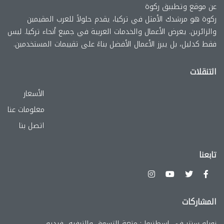
عن موقع وتطببق ركوة
ركوة هو مرشدك الأمثل في تركيا، يقدم حلولاً للعرب المقيمين
والزائرين. يعرض الأعمال والخدمات العربية في جميع أنحاء تركيا. ليس
فقط كدليل، بل يبرز الأعمال الأفضل بناءً على تقييمات المستخدمين.
التنقلات
الأسعار
معلومات عنا
اتصل بنا
تابعنا
المشاركات
زورلو سنتر في إسطنبول: متعة التسوق والترفيه -فيديو