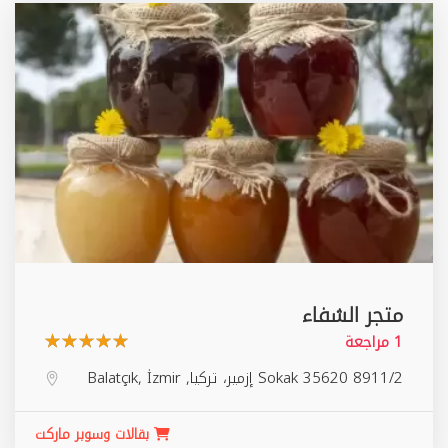
متجر الشفاء
1 مراجعة
8911/2 Sokak 35620 ‏إزمير‏، ‏تركيا‏,
İzmir
,
Balatçık
بقالات وسوبر ماركت