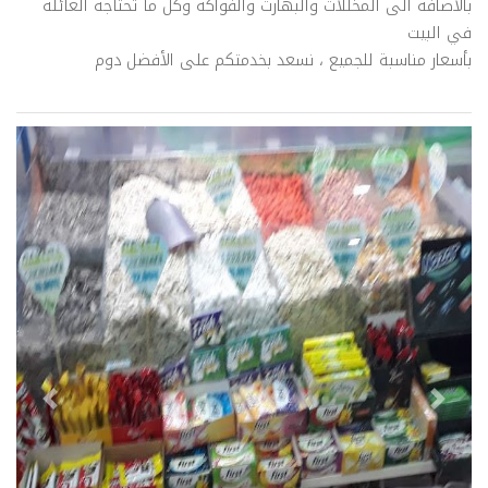
بالاضافة الى المخللات والبهارت والفواكه وكل ما تحتاجه العائلة
في البيت
بأسعار مناسبة للجميع ، نسعد بخدمتكم على الأفضل دوم
evious
Next