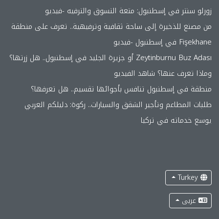
زورلو سنتر في إسطنبول: متعة التسوق والترفيه -فيديو
من مصنع للذخيرة إلى ساحة ثقافية وترفيهية.. تعرف على منطقة
Fişekhane في إسطنبول -فيديو
Zeytinburnu Buz Adası أو جزيرة الجليد في إسطنبول.. هل زرتها؟
وماذا تعرف عنها؟ شاهد الفيديو
منطقة في إسطنبول تنافس بأجوائها تقسيم.. هل تعرفها؟
طلبات المطاعم وتأجير الشقق والسيارات.. ركوة: دليلكم العربي
يوسع خدماته في تركيا
Turkey
عربى