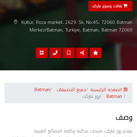
بقالات وسوبر ماركت
Kültür, Roza market، 2629. Sk. No:45، 72060 Batman
Merkez/Batman, Türkiye, Batman, Batman 72060
الصفحة الرئيسية
جميع التصنيفات
Batman
Batman
روز ماركت
وصف
يقدم روز ماركت منتجات غذائية وكافة البضائع العربية