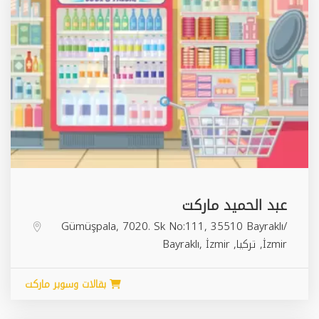
عبد الحميد ماركت
Gümüşpala, 7020. Sk No:111, 35510 Bayraklı/
İzmir, تركيا,
İzmir
,
Bayraklı
بقالات وسوبر ماركت