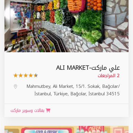
علي ماركت-ALI MARKET
2 المراجعات
Mahmutbey, Ali Market, 15/1. Sokak, Bağcılar/
İstanbul, Türkiye,
Bağcılar
,
İstanbul
34515
بقالات وسوبر ماركت