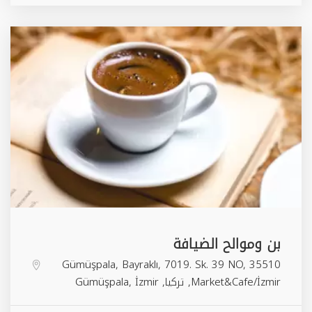
بن وموالح الضيافة
Gümüşpala, Bayraklı, 7019. Sk. 39 NO, 35510
Market&Cafe/İzmir, تركيا,
İzmir
,
Gümüşpala