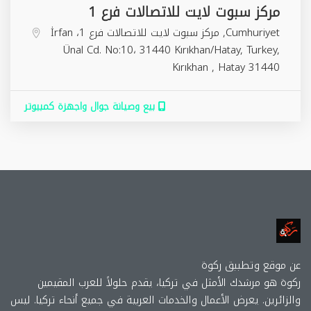
مركز سبوت لايت للاتصالات فرع 1
Cumhuriyet, مركز سبوت لايت للاتصالات فرع 1، İrfan
Ünal Cd. No:10، 31440 Kırıkhan/Hatay, Turkey,
Kırıkhan
,
Hatay
31440
بيع وصيانة جوال واجهزة كمبيوتر
عن موقع وتطببق ركوة
ركوة هو مرشدك الأمثل في تركيا، يقدم حلولاً للعرب المقيمين
والزائرين. يعرض الأعمال والخدمات العربية في جميع أنحاء تركيا. ليس