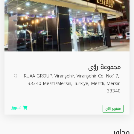
مجموعة رؤى
؛RUAA GROUP, Viranşehir, Viranşehir Cd. No:17,
33340 Mezitli/Mersin, Türkiye,
Mezitli
,
Mersin
33340
تسوق
مفتوح الان
مجاور