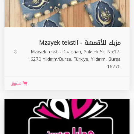
مزيك للأقمشة - Mzayek tekstil
Mzayek tekstil، Duaçınarı, Yüksek Sk. No:17،
16270 Yıldırım/Bursa, Türkiye,
Yıldırım
,
Bursa
16270
تسوق