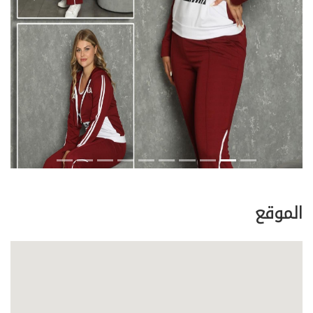
evious
Next
الموقع