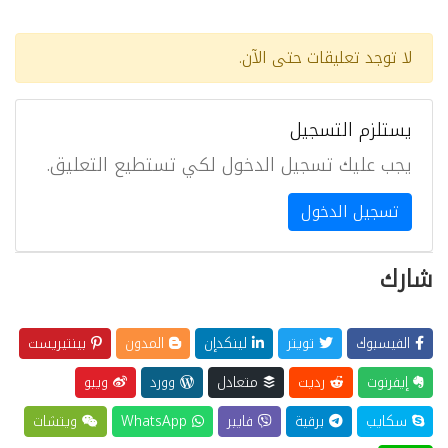
لا توجد تعليقات حتى الآن.
يستلزم التسجيل
يجب عليك تسجيل الدخول لكي تستطيع التعليق.
تسجيل الدخول
شارك
الفيسبوك
تويتر
لينكدإن
المدون
بينتيريست
إيفرنوت
رديت
متعادل
وورد
ويبو
سكايب
برقية
فايبر
WhatsApp
ويتشات