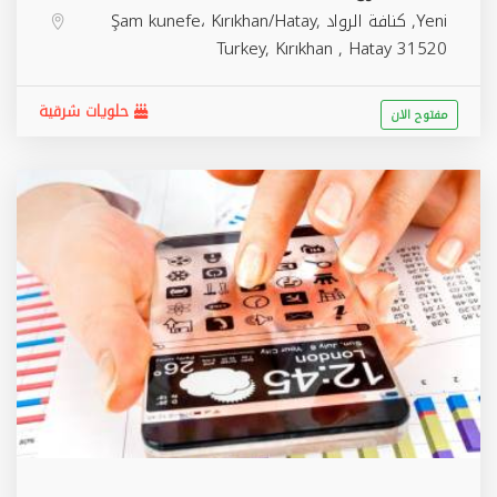
Yeni, كنافة الرواد Şam kunefe، Kırıkhan/Hatay,
Turkey,
Kırıkhan
,
Hatay
31520
حلويات شرقية
مفتوح الان