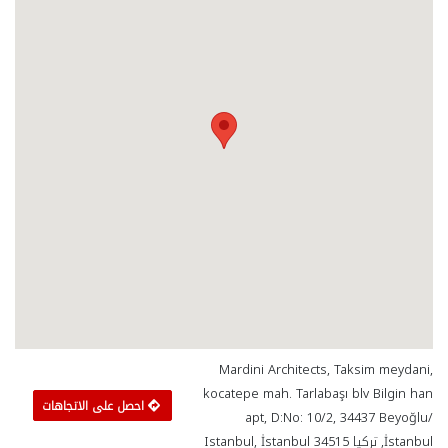
Mardini Architects, Taksim meydani,
kocatepe mah. Tarlabaşı blv Bilgin han
احصل على الاتجاهات
apt, D:No: 10/2, 34437 Beyoğlu/
İstanbul, تركيا Istanbul, İstanbul 34515