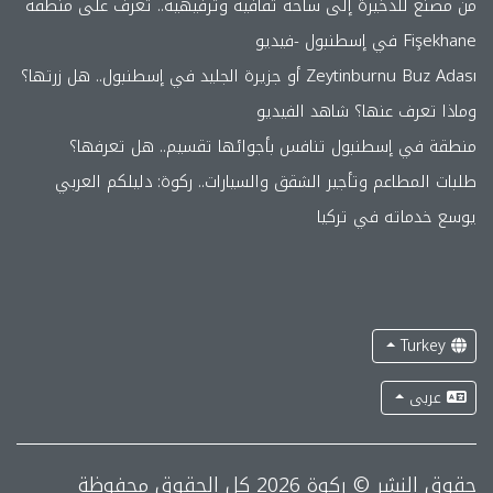
من مصنع للذخيرة إلى ساحة ثقافية وترفيهية.. تعرف على منطقة
Fişekhane في إسطنبول -فيديو
Zeytinburnu Buz Adası أو جزيرة الجليد في إسطنبول.. هل زرتها؟
وماذا تعرف عنها؟ شاهد الفيديو
منطقة في إسطنبول تنافس بأجوائها تقسيم.. هل تعرفها؟
طلبات المطاعم وتأجير الشقق والسيارات.. ركوة: دليلكم العربي
يوسع خدماته في تركيا
Turkey
عربى
حقوق النشر © ركوة 2026 كل الحقوق محفوظة