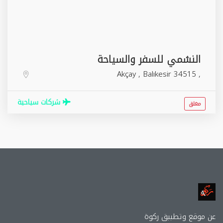
النشمي للسفر والسياحة
Akçay
,
Balıkesir
34515
,
شركات سياحية
مغلق
عن موقع وتطببق ركوة