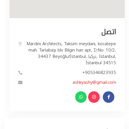
اتصل
Mardini Architects, Taksim meydani, kocatepe
mah. Tarlabaşı blv Bilgin han apt, D:No: 10/2,
34437 Beyoğlu/İstanbul, تركيا, Istanbul,
İstanbul 34515
+905346823935
ashkyashy@gmail.com