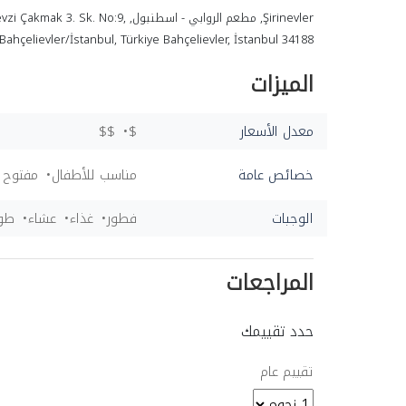
Şirinevler, مطعم الروابي - اسطنبول,  3. Sk. No:9
Bahçelievler/İstanbul, Türkiye Bahçelievler, İstanbul 34188
الميزات
معدل الأسعار
$
$$
خصائص عامة
مناسب للأطفال
مفتوح 
الوجبات
فطور
غذاء
عشاء
طوا
المراجعات
حدد تقييمك
تقييم عام