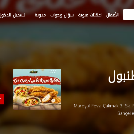
الأعمال
اعلانات مبوبة
سؤال وجواب
مدونة
تسجيل الدخول
نبول
بي - اسطنبول, Mareşal Fevzi Çakmak 3. Sk. No:9, 34188
Bahçelie