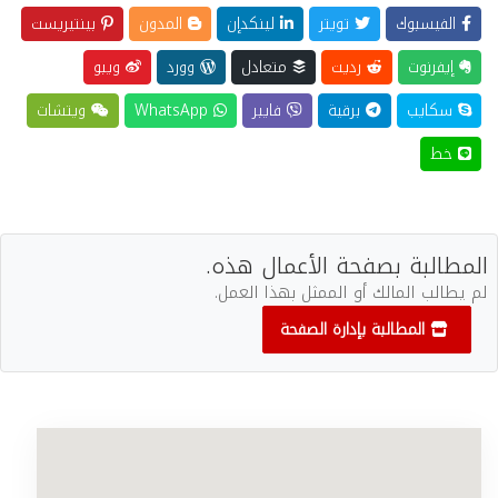
الفيسبوك
تويتر
لينكدإن
المدون
بينتيريست
إيفرنوت
رديت
متعادل
وورد
ويبو
سكايب
برقية
فايبر
WhatsApp
ويتشات
خط
المطالبة بصفحة الأعمال هذه.
لم يطالب المالك أو الممثل بهذا العمل.
المطالبة بإدارة الصفحة