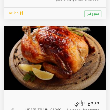
مطاعم
مفتوح الان
مجمع عرابي
Kocavezir, مجمع عرابي URABI TAVUK، 01060