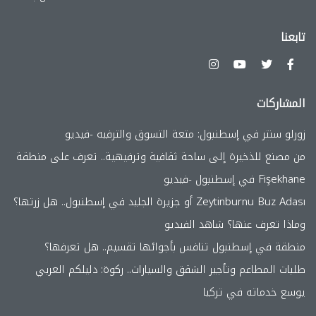
تابعنا
المشاركات
زورلو سنتر في إسطنبول: متعة التسوق والترفيه -فيديو
من مصنع للذخيرة إلى ساحة ثقافية وترفيهية.. تعرف على منطقة
Fişekhane في إسطنبول -فيديو
Zeytinburnu Buz Adası أو جزيرة الجليد في إسطنبول.. هل زرتها؟
وماذا تعرف عنها؟ شاهد الفيديو
منطقة في إسطنبول تنافس بأجوائها تقسيم.. هل تعرفها؟
طلبات المطاعم وتأجير الشقق والسيارات.. ركوة: دليلكم العربي
يوسع خدماته في تركيا