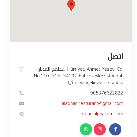
اتصل
مطعم العدنان, Hürriyet, Ahmet Yesevi Cd.
No:110 D:1B, 34192 Bahçelievler/İstanbul،
تركيا, Bahçelievler, İstanbul
+905376622822
aladnan.resturant@gmail.com
menu.alphacdm.com