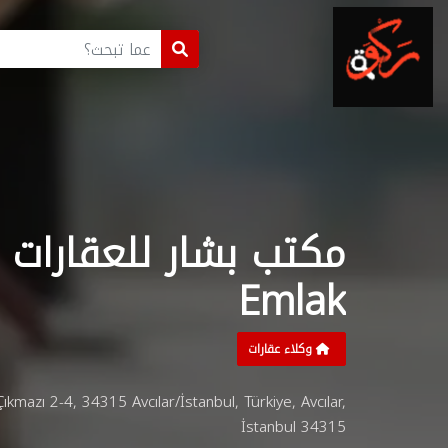
Emlak
وكلاء عقارات
ıkmazı 2-4, 34315 Avcılar/İstanbul, Türkiye, Avcılar,
İstanbul 34315