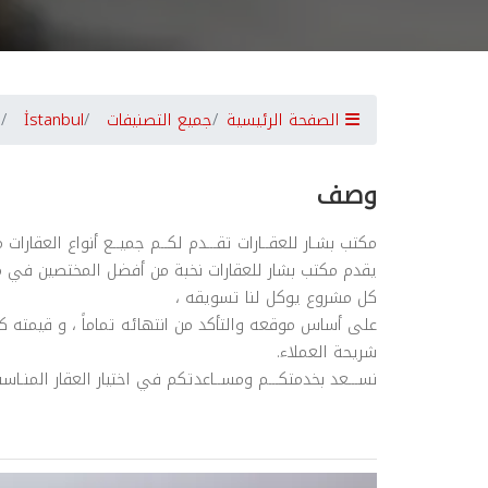
الصفحة الرئيسية
جميع التصنيفات
İstanbul
وصف
مكتب بشـار للعقــارات تقـــدم لكــم جميــع أنواع العق
يقدم مكتب بشار للعقارات نخبة من أفضل المختصين في 
كل مشروع يوكل لنا تسويقه ،
على أساس موقعه والتأكد من انتهائه تماماً ، و قيمته 
شريحة العملاء.
نســـعد بخدمتكـــم ومســاعدتكم في اختيار العقار المنـاسب 