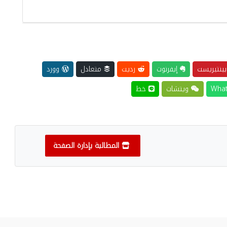
ينتيريست
إيفرنوت
رديت
متعادل
وورد
ويتشات
خط
المطالبة بإدارة الصفحة