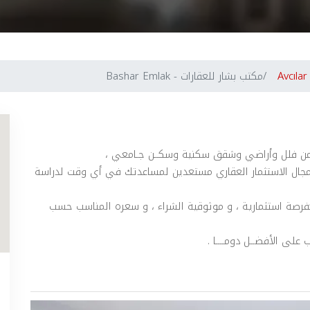
Avcılar
مكتب بشار للعقارات - Bashar Emlak
ارات من فلل وأراضي وشقق سكنية وسكــن جـامعي ،
مجال الاستثمار العقاري مستعدين لمساعدتك في أي وقت لدراسة
كفرصة استثمارية ، و موثوقية الشراء ، و سعره المناسب حسب
على الأفضــل دومــــا .