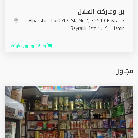
بن وماركت الهلال
Alparslan, 1620/12. Sk. No:7, 35540 Bayraklı/
İzmir, تركيا,
İzmir
,
Bayraklı
بقالات وسوبر ماركت
مجاور