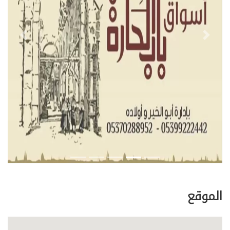
evious
Next
الموقع