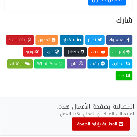
شارك
الفيسبوك
تويتر
لينكدإن
المدون
بينتيريست
إيفرنوت
رديت
متعادل
وورد
ويبو
سكايب
برقية
فايبر
WhatsApp
ويتشات
خط
المطالبة بصفحة الأعمال هذه.
لم يطالب المالك أو الممثل بهذا العمل.
المطالبة بإدارة الصفحة