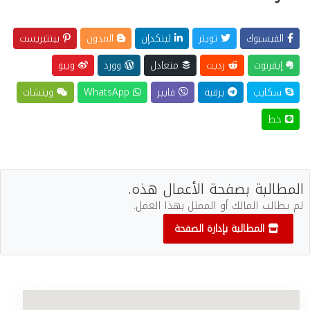
الفيسبوك
تويتر
لينكدإن
المدون
بينتيريست
إيفرنوت
رديت
متعادل
وورد
ويبو
سكايب
برقية
فايبر
WhatsApp
ويتشات
خط
المطالبة بصفحة الأعمال هذه.
لم يطالب المالك أو الممثل بهذا العمل.
المطالبة بإدارة الصفحة