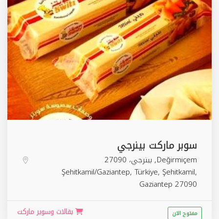
سوبر ماركت بينرجي
Değirmiçem, بينرجي، 27090
Şehitkamil/Gaziantep, Türkiye,
Şehitkamil
,
Gaziantep
27090
بقالات وسوبر ماركت
مفتوح الان