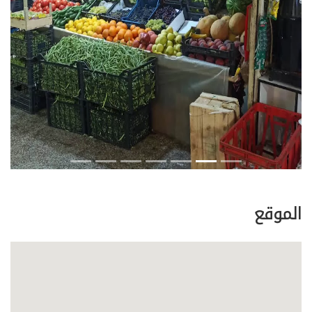
evious
Next
الموقع