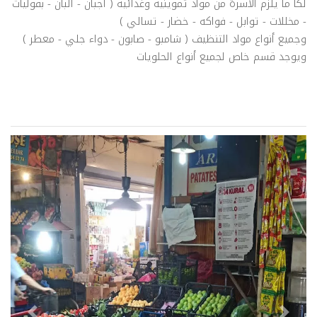
لكا ما يلزم الأسرة من مواد تموينية وغذائية ( أجبان - ألبان - بقوليات
- مخللات - توابل - فواكه - خضار - تسالي )
وجميع أنواع مواد التنظيف ( شامبو - صابون - دواء جلي - معطر )
ويوجد قسم خاص لجميع أنواع الحلويات