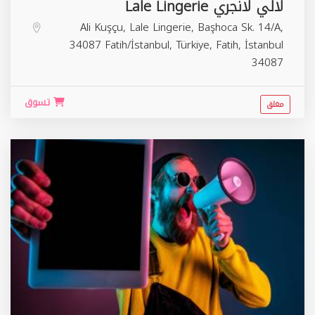
لالي لانجري Lale Lingerie
Ali Kuşçu, Lale Lingerie, Başhoca Sk. 14/A,
34087 Fatih/İstanbul, Türkiye,
Fatih
,
İstanbul
34087
تسوق
مغلق