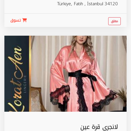
Türkiye,
Fatih
,
İstanbul
34120
تسوق
مغلق
لانجري قرة عين