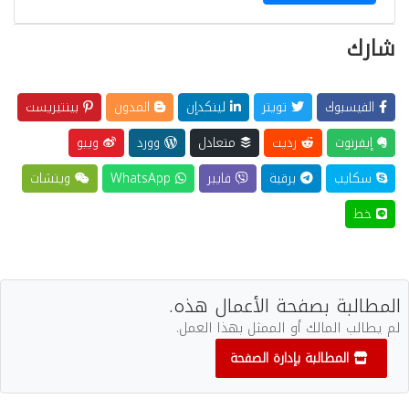
شارك
الفيسبوك
تويتر
لينكدإن
المدون
بينتيريست
إيفرنوت
رديت
متعادل
وورد
ويبو
سكايب
برقية
فايبر
WhatsApp
ويتشات
خط
المطالبة بصفحة الأعمال هذه.
لم يطالب المالك أو الممثل بهذا العمل.
المطالبة بإدارة الصفحة