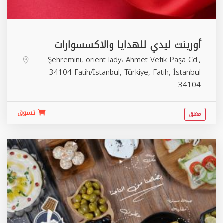
أورينت ليدي للهدايا والاكسسوارات
Şehremini, orient lady، Ahmet Vefik Paşa Cd.,
34104 Fatih/İstanbul, Türkiye,
Fatih
,
İstanbul
34104
تسوق
مغلق