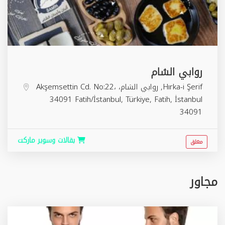
روابي الشام
Hırka-i Şerif, روابي الشام، Akşemsettin Cd. No:22،
34091 Fatih/İstanbul, Türkiye,
Fatih
,
İstanbul
34091
بقالات وسوبر ماركت
مغلق
مجاور