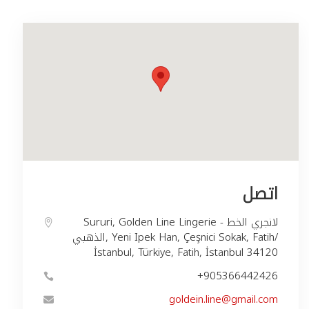
اتصل
Sururi, Golden Line Lingerie - لانجري الخط
الذهبي, Yeni Ipek Han, Çeşnici Sokak, Fatih/
İstanbul, Türkiye, Fatih, İstanbul 34120
+905366442426
goldein.line@gmail.com