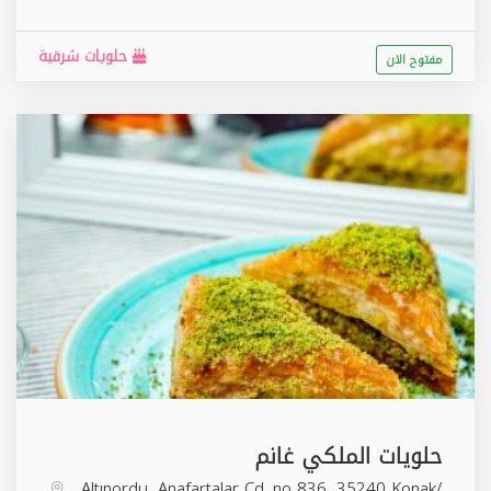
حلويات شرقية
مفتوح الان
حلويات الملكي غانم
Altınordu, Anafartalar Cd. no 836, 35240 Konak/