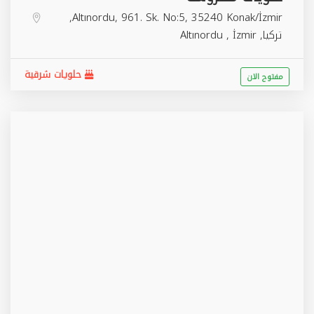
Altınordu, 961. Sk. No:5, 35240 Konak/İzmir,
تركيا,
İzmir
,
Altınordu
حلويات شرقية
مفتوح الان