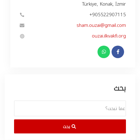
Türkiye, Konak, İzmir
+905522907115
sham.ouzai@gmail.com
ouzai.ilkvakfi.org
بحث
بحث