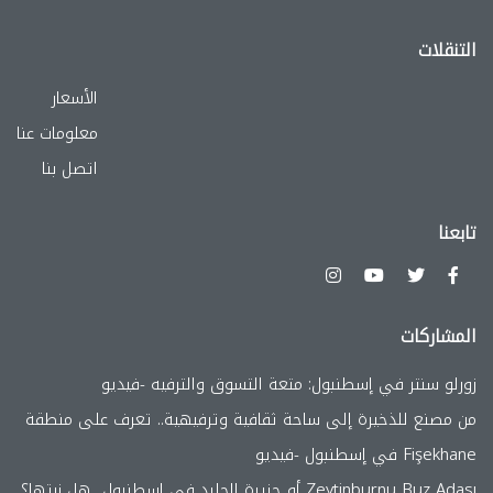
التنقلات
الأسعار
معلومات عنا
اتصل بنا
تابعنا
المشاركات
زورلو سنتر في إسطنبول: متعة التسوق والترفيه -فيديو
من مصنع للذخيرة إلى ساحة ثقافية وترفيهية.. تعرف على منطقة
Fişekhane في إسطنبول -فيديو
Zeytinburnu Buz Adası أو جزيرة الجليد في إسطنبول.. هل زرتها؟