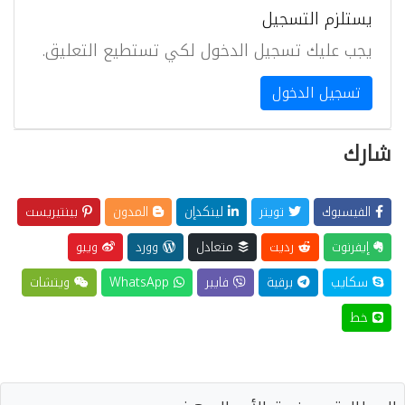
يستلزم التسجيل
يجب عليك تسجيل الدخول لكي تستطيع التعليق.
تسجيل الدخول
شارك
الفيسبوك
تويتر
لينكدإن
المدون
بينتيريست
إيفرنوت
رديت
متعادل
وورد
ويبو
سكايب
برقية
فايبر
WhatsApp
ويتشات
خط