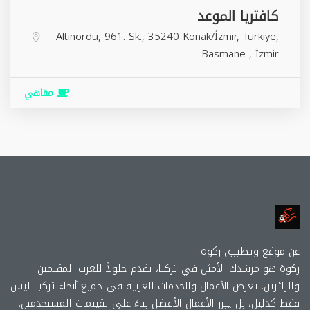
كافتريا الموعد
Altınordu, 961. Sk., 35240 Konak/İzmir, Türkiye,
Basmane
,
İzmir
مقاهي
عن موقع وتطببق ركوة
ركوة هو مرشدك الأمثل في تركيا، يقدم حلولاً للعرب المقيمين
والزائرين. يعرض الأعمال والخدمات العربية في جميع أنحاء تركيا. ليس
فقط كدليل، بل يبرز الأعمال الأفضل بناءً على تقييمات المستخدمين.