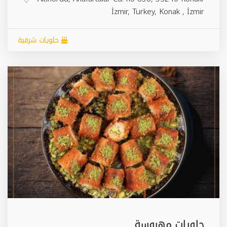
İzmir, Turkey,
Konak
,
İzmir
حلويات شرقية
حلويات مهروسة