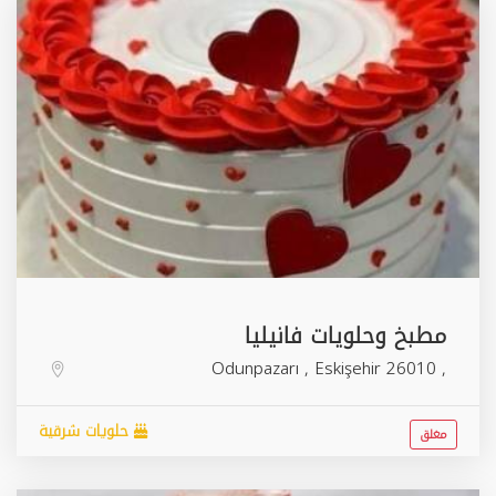
مطبخ وحلويات فانيليا
Odunpazarı
,
Eskişehir
26010
,
حلويات شرقية
مغلق