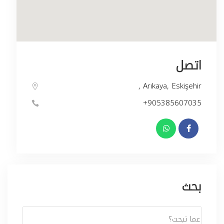
اتصل
, Arıkaya, Eskişehir
+905385607035
بحث