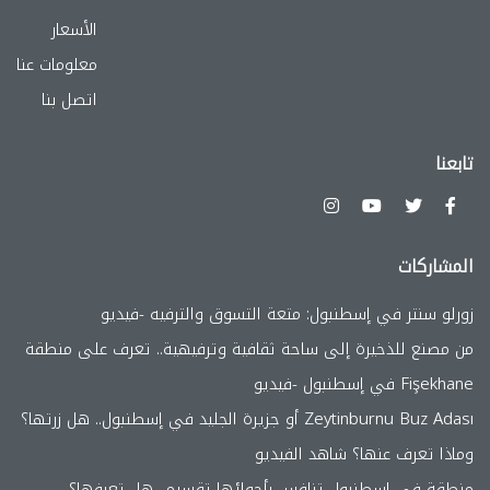
الأسعار
معلومات عنا
اتصل بنا
تابعنا
المشاركات
زورلو سنتر في إسطنبول: متعة التسوق والترفيه -فيديو
من مصنع للذخيرة إلى ساحة ثقافية وترفيهية.. تعرف على منطقة
Fişekhane في إسطنبول -فيديو
Zeytinburnu Buz Adası أو جزيرة الجليد في إسطنبول.. هل زرتها؟
وماذا تعرف عنها؟ شاهد الفيديو
منطقة في إسطنبول تنافس بأجوائها تقسيم.. هل تعرفها؟