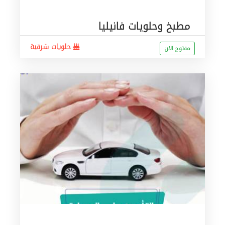
مطبخ وحلويات فانيليا
حلويات شرقية
مفتوح الان