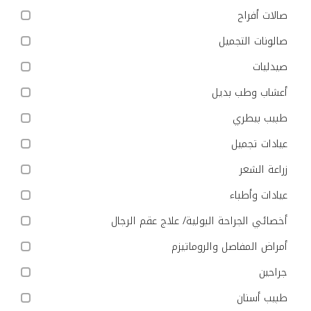
صالات أفراح
صالونات التجميل
صيدليات
أعشاب وطب بديل
طبيب بيطري
عيادات تجميل
زراعة الشعر
عيادات وأطباء
أخصائي الجراحة البولية/ علاج عقم الرجال
أمراض المفاصل والروماتيزم
جراحين
طبيب أسنان