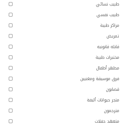
طبيب نسائي
طبيب نفسي
مراكز طبية
تمريض
قابله قانونيه
مختبرات طبية
مطهر أطفال
فرق موسيقة ومغنيين
قصابون
متجر حيوانات أليفة
مترجمون
متعهد حفلات