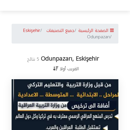
الصفحة الرئيسية
جميع التصنيفات
Eskişehir
Odunpazarı
Odunpazarı, Eskişehir
5 نتائج
القريب أولا
جميع
الأعمال
في
Eskişehir
حسب
المدن