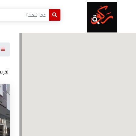
ا
القري